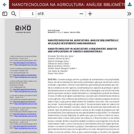
NANOTECNOLOGIA NA AGRICULTURA: ANÁLISE BIBLIOMÉTRICA E APLICAÇÃO DE DIFERENTES NANOMATERIAIS