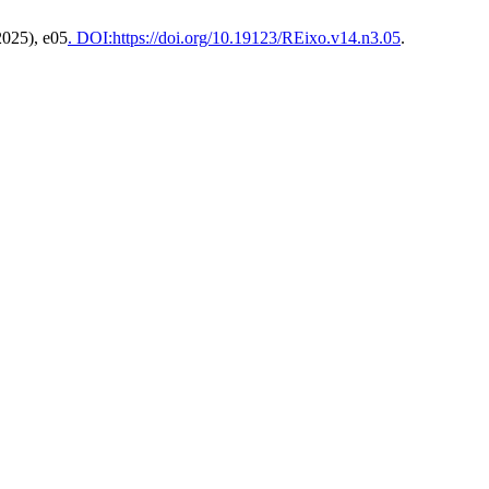
 2025), e05
. DOI:https://doi.org/10.19123/REixo.v14.n3.05
.