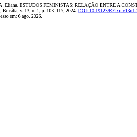
RA, Eliana. ESTUDOS FEMINISTAS: RELAÇÃO ENTRE A C
o
, Brasília, v. 13, n. 1, p. 103–115, 2024.
DOI: 10.19123/REixo.v13n1.
cesso em: 6 ago. 2026.