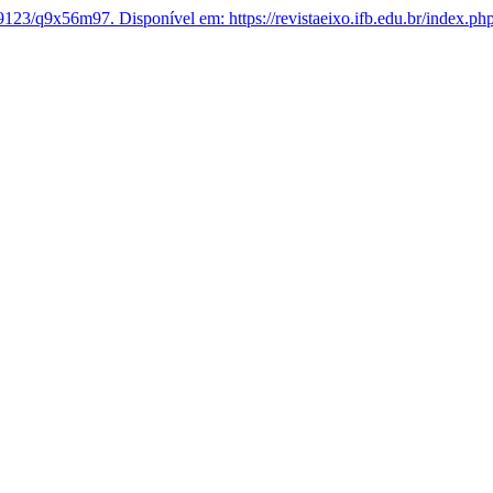
9123/q9x56m97.
Disponível em: https://revistaeixo.ifb.edu.br/index.php