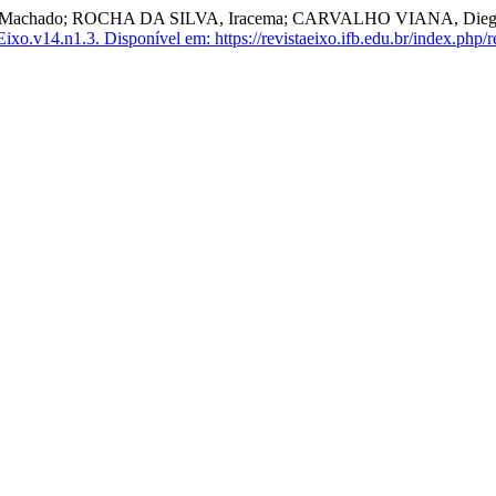
achado; ROCHA DA SILVA, Iracema; CARVALHO VIANA, Diego. Cha
ixo.v14.n1.3.
Disponível em: https://revistaeixo.ifb.edu.br/index.php/r