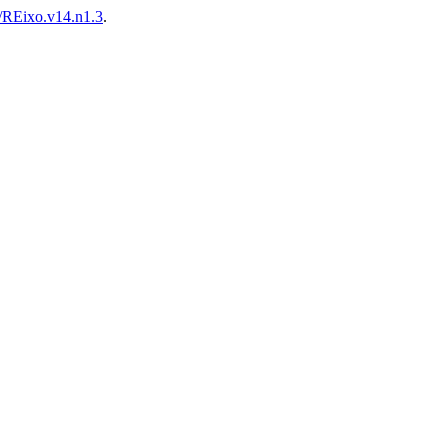
/REixo.v14.n1.3
.