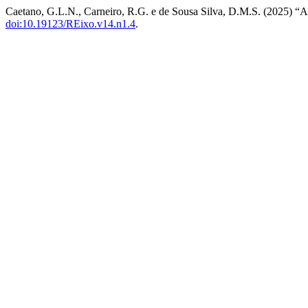
Caetano, G.L.N., Carneiro, R.G. e de Sousa Silva, D.M.S. (2025) “A 
doi:10.19123/REixo.v14.n1.4
.