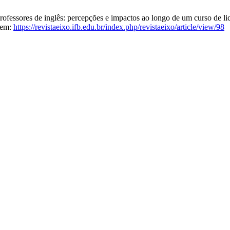
fessores de inglês: percepções e impactos ao longo de um curso de licen
l em:
https://revistaeixo.ifb.edu.br/index.php/revistaeixo/article/view/98