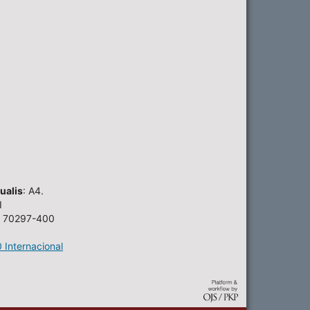
ualis
: A4.
I
EP 70297-400
 Internacional