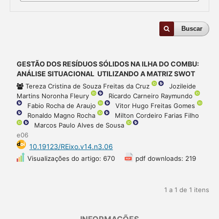
Buscar
GESTÃO DOS RESÍDUOS SÓLIDOS NA ILHA DO COMBU:
ANÁLISE SITUACIONAL UTILIZANDO A MATRIZ SWOT
Tereza Cristina de Souza Freitas da Cruz
Jozileide
Martins Noronha Fleury
Ricardo Carneiro Raymundo
Fabio Rocha de Araujo
Vitor Hugo Freitas Gomes
Ronaldo Magno Rocha
Milton Cordeiro Farias Filho
Marcos Paulo Alves de Sousa
e06
10.19123/REixo.v14.n3.06
Visualizações do artigo: 670
pdf downloads: 219
1 a 1 de 1 itens
INFORMAÇÕES