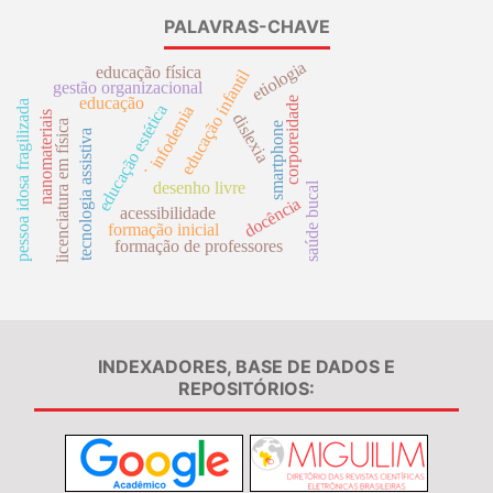
PALAVRAS-CHAVE
etiologia
educação física
educação infantil
gestão organizacional
educação
corporeidade
pessoa idosa fragilizada
educação estética
infodemia
nanomateriais
dislexia
licenciatura em física
smartphone
tecnologia assistiva
.
desenho livre
saúde bucal
docência
acessibilidade
formação inicial
formação de professores
INDEXADORES, BASE DE DADOS E
REPOSITÓRIOS: