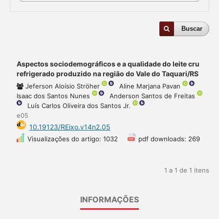
Buscar
Aspectos sociodemográficos e a qualidade do leite cru
refrigerado produzido na região do Vale do Taquari/RS
Jeferson Aloísio Ströher
Aline Marjana Pavan
Isaac dos Santos Nunes
Anderson Santos de Freitas
Luís Carlos Oliveira dos Santos Jr.
e05
10.19123/REixo.v14n2.05
Visualizações do artigo: 1032
pdf downloads: 269
1 a 1 de 1 itens
INFORMAÇÕES