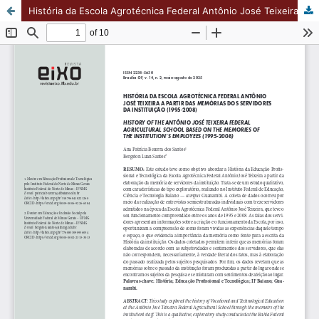
História da Escola Agrotécnica Federal Antônio José Teixeira a partir de Memórias dos servidores da instituição (1995-2008)