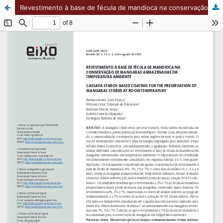
Revestimento à base de fécula de mandioca na conservação de mangabas armazenadas em temperatura ambiente