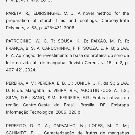
PARETA, R.; EDIRISINGHE, M. J. A novel method for the
preparation of starch films and coatings. Carbohydrate
Polymers, v. 63, p. 425–431, 2006.
PATROCINIO, W. C. T; SOUSA, K. D; PAIXÃO, M. R. R;
FRANÇA, B. S. A; CAPUCHINHO, F. F; SOUZA, E. R. B; SILVA,
F. A. Aplicação de revestimento à base de proteína do soro de
leite na vida útil de mangaba. Revista Cereus, v. 16, n. 2, p.
407-421, 2024.
PEREIRA, A. V.; PEREIRA, E. B. C.; JÚNIOR, J. F. da S.; SILVA,
D. B da. Mangaba In: VIEIRA, R.F.; AGOSTINI-COSTA, T.S.;
SILVA, D.B.; SANO, S.M.; FERREIRA, F.R. Frutas nativas da
região Centro-Oeste do Brasil. Brasília, DF: Embrapa
Informação Tecnológica, 2006. 320 p.
PERFEITO, D. G. A.; CARVALHO, N.; LOPES, M. C. M.;
SCHIMIDT, F. L. Caracterização de frutos de mangabas