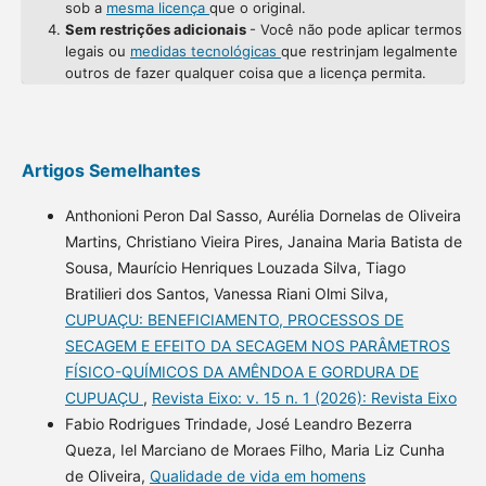
sob a
mesma licença
que o original.
Sem restrições adicionais
- Você não pode aplicar termos
legais ou
medidas tecnológicas
que restrinjam legalmente
outros de fazer qualquer coisa que a licença permita.
Artigos Semelhantes
Anthonioni Peron Dal Sasso, Aurélia Dornelas de Oliveira
Martins, Christiano Vieira Pires, Janaina Maria Batista de
Sousa, Maurício Henriques Louzada Silva, Tiago
Bratilieri dos Santos, Vanessa Riani Olmi Silva,
CUPUAÇU: BENEFICIAMENTO, PROCESSOS DE
SECAGEM E EFEITO DA SECAGEM NOS PARÂMETROS
FÍSICO-QUÍMICOS DA AMÊNDOA E GORDURA DE
CUPUAÇU
,
Revista Eixo: v. 15 n. 1 (2026): Revista Eixo
Fabio Rodrigues Trindade, José Leandro Bezerra
Queza, Iel Marciano de Moraes Filho, Maria Liz Cunha
de Oliveira,
Qualidade de vida em homens