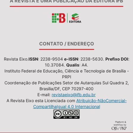
A REVISTA É UMA PUBLICAÇÃO DA EDITORA IFB
CONTATO / ENDEREÇO
Revista Eixo.
ISSN
: 2238-9504
e-ISSN
: 2238-5630.
Prefixo DOI
:
10.37084.
Qualis
: A4.
Instituto Federal de Educação, Ciência e Tecnologia de Brasília -
PRPI
Coordenação de Publicações Setor de Autarquias Sul Quadra 2,
Brasília/DF, CEP 70297-400
E-mail:
revistaeixo@ifb.edu.br
A Revista Eixo esta Licenciada com
Atribuição-NãoComercial-
CompartilhaIgual 4.0 Internacional