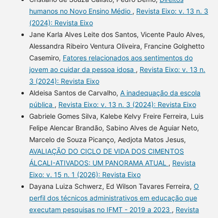
humanos no Novo Ensino Médio
,
Revista Eixo: v. 13 n. 3
(2024): Revista Eixo
Jane Karla Alves Leite dos Santos, Vicente Paulo Alves,
Alessandra Ribeiro Ventura Oliveira, Francine Golghetto
Casemiro,
Fatores relacionados aos sentimentos do
jovem ao cuidar da pessoa idosa
,
Revista Eixo: v. 13 n.
3 (2024): Revista Eixo
Aldeisa Santos de Carvalho,
A inadequação da escola
pública
,
Revista Eixo: v. 13 n. 3 (2024): Revista Eixo
Gabriele Gomes Silva, Kalebe Kelvy Freire Ferreira, Luis
Felipe Alencar Brandão, Sabino Alves de Aguiar Neto,
Marcelo de Souza Picanço, Aedjota Matos Jesus,
AVALIAÇÃO DO CICLO DE VIDA DOS CIMENTOS
ÁLCALI-ATIVADOS: UM PANORAMA ATUAL
,
Revista
Eixo: v. 15 n. 1 (2026): Revista Eixo
Dayana Luiza Schwerz, Ed Wilson Tavares Ferreira,
O
perfil dos técnicos administrativos em educação que
executam pesquisas no IFMT - 2019 a 2023
,
Revista