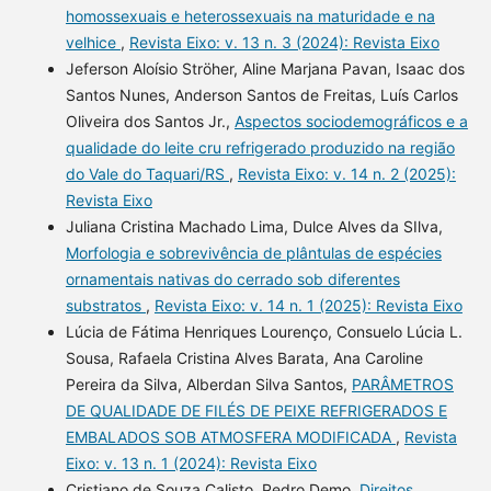
homossexuais e heterossexuais na maturidade e na
velhice
,
Revista Eixo: v. 13 n. 3 (2024): Revista Eixo
Jeferson Aloísio Ströher, Aline Marjana Pavan, Isaac dos
Santos Nunes, Anderson Santos de Freitas, Luís Carlos
Oliveira dos Santos Jr.,
Aspectos sociodemográficos e a
qualidade do leite cru refrigerado produzido na região
do Vale do Taquari/RS
,
Revista Eixo: v. 14 n. 2 (2025):
Revista Eixo
Juliana Cristina Machado Lima, Dulce Alves da SIlva,
Morfologia e sobrevivência de plântulas de espécies
ornamentais nativas do cerrado sob diferentes
substratos
,
Revista Eixo: v. 14 n. 1 (2025): Revista Eixo
Lúcia de Fátima Henriques Lourenço, Consuelo Lúcia L.
Sousa, Rafaela Cristina Alves Barata, Ana Caroline
Pereira da Silva, Alberdan Silva Santos,
PARÂMETROS
DE QUALIDADE DE FILÉS DE PEIXE REFRIGERADOS E
EMBALADOS SOB ATMOSFERA MODIFICADA
,
Revista
Eixo: v. 13 n. 1 (2024): Revista Eixo
Cristiano de Souza Calisto, Pedro Demo,
Direitos