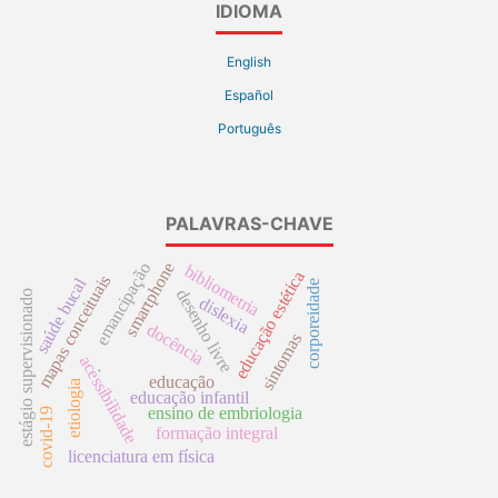
IDIOMA
English
Español
Português
PALAVRAS-CHAVE
smartphone
emancipação
bibliometria
educação estética
mapas conceituais
saúde bucal
corporeidade
desenho livre
estágio supervisionado
dislexia
docência
sintomas
acessibilidade
.
educação
etiologia
educação infantil
ensino de embriologia
covid-19
formação integral
licenciatura em física