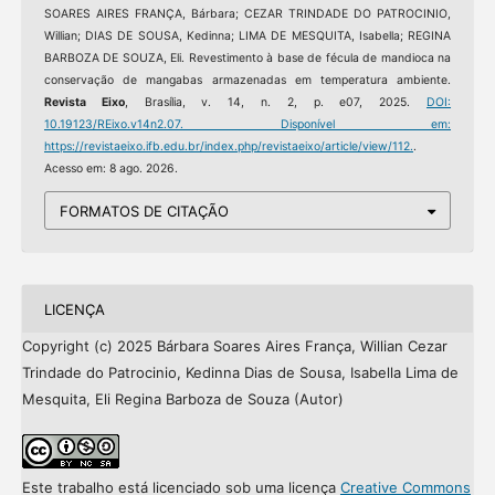
SOARES AIRES FRANÇA, Bárbara; CEZAR TRINDADE DO PATROCINIO,
Willian; DIAS DE SOUSA, Kedinna; LIMA DE MESQUITA, Isabella; REGINA
BARBOZA DE SOUZA, Eli. Revestimento à base de fécula de mandioca na
conservação de mangabas armazenadas em temperatura ambiente.
Revista Eixo
, Brasília, v. 14, n. 2, p. e07, 2025.
DOI:
10.19123/REixo.v14n2.07.
Disponível em:
https://revistaeixo.ifb.edu.br/index.php/revistaeixo/article/view/112.
.
Acesso em: 8 ago. 2026.
FORMATOS DE CITAÇÃO
LICENÇA
Copyright (c) 2025 Bárbara Soares Aires França, Willian Cezar
Trindade do Patrocinio, Kedinna Dias de Sousa, Isabella Lima de
Mesquita, Eli Regina Barboza de Souza (Autor)
Este trabalho está licenciado sob uma licença
Creative Commons