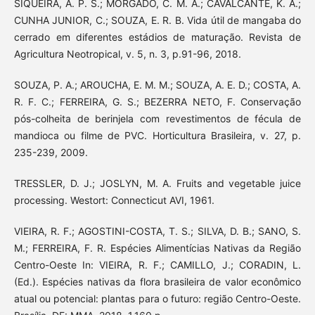
SIQUEIRA, A. P. S.; MORGADO, C. M. A.; CAVALCANTE, K. A.;
CUNHA JUNIOR, C.; SOUZA, E. R. B. Vida útil de mangaba do
cerrado em diferentes estádios de maturação. Revista de
Agricultura Neotropical, v. 5, n. 3, p.91-96, 2018.
SOUZA, P. A.; AROUCHA, E. M. M.; SOUZA, A. E. D.; COSTA, A.
R. F. C.; FERREIRA, G. S.; BEZERRA NETO, F. Conservação
pós-colheita de berinjela com revestimentos de fécula de
mandioca ou filme de PVC. Horticultura Brasileira, v. 27, p.
235-239, 2009.
TRESSLER, D. J.; JOSLYN, M. A. Fruits and vegetable juice
processing. Westort: Connecticut AVI, 1961.
VIEIRA, R. F.; AGOSTINI-COSTA, T. S.; SILVA, D. B.; SANO, S.
M.; FERREIRA, F. R. Espécies Alimentícias Nativas da Região
Centro-Oeste In: VIEIRA, R. F.; CAMILLO, J.; CORADIN, L.
(Ed.). Espécies nativas da flora brasileira de valor econômico
atual ou potencial: plantas para o futuro: região Centro-Oeste.