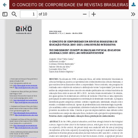
O CONCEITO DE CORPOREIDADE EM REVISTAS BRASILEIRAS DE EDUCAÇÃO FÍSICA (2001-2021): UMA REVISÃO INTEGRATIVA