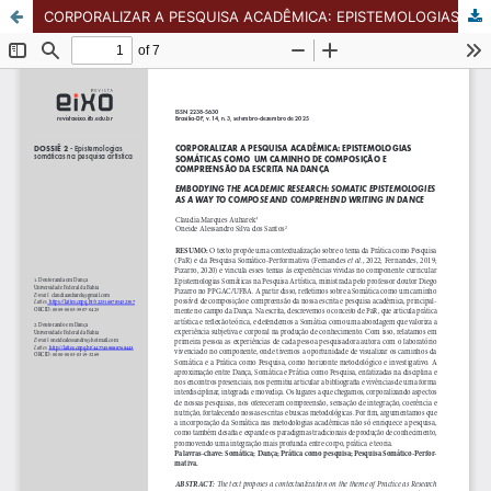
CORPORALIZAR A PESQUISA ACADÊMICA: EPISTEMOLOGIAS SOMÁTICAS COMO UM CAMINHO DE COMPOSIÇÃO E COMPREENSÃO DA ESCRITA NA DANÇA