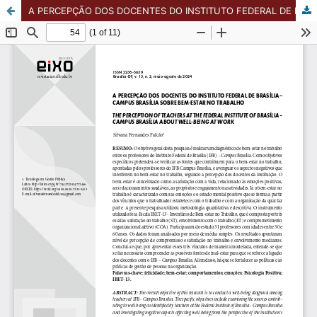
A PERCEPÇÃO DOS DOCENTES DO INSTITUTO FEDERAL DE BRASÍLIA/CAMPUS BRASÍLIA SOBRE BEM-ESTAR NO TRABALHO