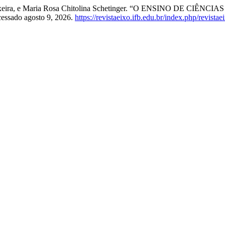
a Teixeira, e Maria Rosa Chitolina Schetinger. “O ENSINO DE
cessado agosto 9, 2026.
https://revistaeixo.ifb.edu.br/index.php/revistae