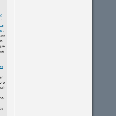
r
o
er
car
as
.
uer
de
que
 ou
ins
ar,
bre
buir
nal.
-
os