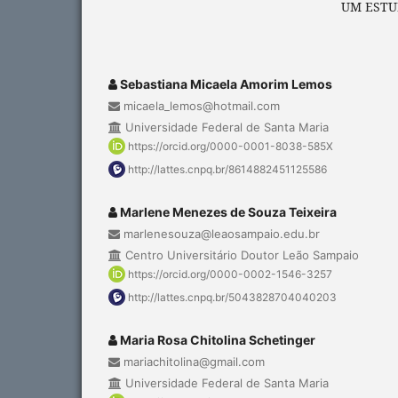
UM ESTU
Sebastiana Micaela Amorim Lemos
micaela_lemos@hotmail.com
Universidade Federal de Santa Maria
https://orcid.org/0000-0001-8038-585X
http://lattes.cnpq.br/8614882451125586
Marlene Menezes de Souza Teixeira
marlenesouza@leaosampaio.edu.br
Centro Universitário Doutor Leão Sampaio
https://orcid.org/0000-0002-1546-3257
http://lattes.cnpq.br/5043828704040203
Maria Rosa Chitolina Schetinger
mariachitolina@gmail.com
Universidade Federal de Santa Maria