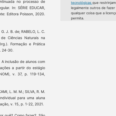
ontinuada no processo de
tecnológicas
que restrinjam
egular. In: SÉRIE EDUCAR,
legalmente outros de fazer
qualquer coisa que a licenç
te: Editora Poisson, 2020.
permita.
 G. J. B. de; RABELO, L. C.
s de Ciências Naturais na
Org.). Formação e Prática
. 24-30.
. A inclusão de alunos com
zações a partir do estágio
NOM), v. 37, p. 119-134,
MI, L. M. M.; SILVA, R. M.
individual para uma aluna
ação, v. 15, p. 1-22, 2021.
Por quê? Como fazer?. São