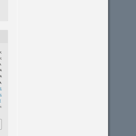
;
s;
.
A
A
o
,
I:
m:
/
m: