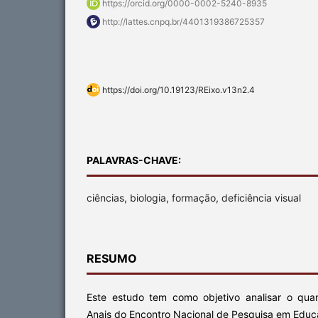
https://orcid.org/0000-0002-5240-8935
http://lattes.cnpq.br/4401319386725357
https://doi.org/10.19123/REixo.v13n2.4
PALAVRAS-CHAVE:
ciências, biologia, formação, deficiência visual
RESUMO
Este estudo tem como objetivo analisar o quan
Anais do Encontro Nacional de Pesquisa em Edu