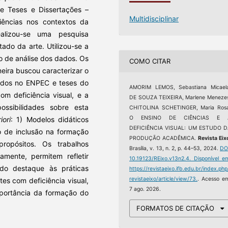
 Teses e Dissertações –
Multidisciplinar
ências nos contextos da
ealizou-se uma pesquisa
tado da arte. Utilizou-se a
o de análise dos dados. Os
COMO CITAR
meira buscou caracterizar o
cados no ENPEC e teses do
AMORIM LEMOS, Sebastiana Micaela
m deficiência visual, e a
DE SOUZA TEIXEIRA, Marlene Meneze
ossibilidades sobre esta
CHITOLINA SCHETINGER, Maria Rosa
O ENSINO DE CIÊNCIAS E 
iori
: 1) Modelos didáticos
DEFICIÊNCIA VISUAL: UM ESTUDO D
o de inclusão na formação
PRODUÇÃO ACADÊMICA.
Revista Eix
ropósitos. Os trabalhos
Brasília, v. 13, n. 2, p. 44–53, 2024.
DO
amente, permitem refletir
10.19123/REixo.v13n2.4.
Disponível e
do destaque às práticas
https://revistaeixo.ifb.edu.br/index.php
revistaeixo/article/view/73.
. Acesso e
es com deficiência visual,
7 ago. 2026.
mportância da formação do
FORMATOS DE CITAÇÃO