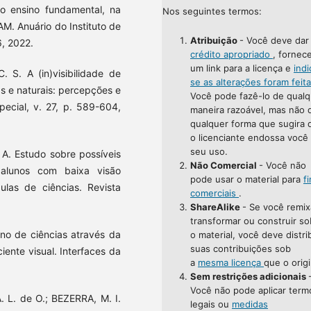
do ensino fundamental, na
Nos seguintes termos:
M. Anuário do Instituto de
Atribuição
- Você deve da
6, 2022.
crédito apropriado
, fornec
um link para a licença e
indi
 S. A (in)visibilidade de
se as alterações foram feit
as e naturais: percepções e
Você pode fazê-lo de qualq
pecial, v. 27, p. 589-604,
maneira razoável, mas não 
qualquer forma que sugira 
o licenciante endossa você
seu uso.
 A. Estudo sobre possíveis
Não Comercial
- Você não
alunos com baixa visão
pode usar o material para
f
ulas de ciências. Revista
comerciais
.
ShareAlike
- Se você remix
transformar ou construir so
no de ciências através da
o material, você deve distri
suas contribuições sob
ciente visual. Interfaces da
a
mesma licença
que o origi
Sem restrições adicionais
Você não pode aplicar term
 L. de O.; BEZERRA, M. I.
legais ou
medidas