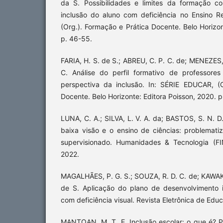
da S. Possibilidades e limites da formação c
inclusão do aluno com deficiência no Ensino R
(Org.). Formação e Prática Docente. Belo Horizon
p. 46-55.
FARIA, H. S. de S.; ABREU, C. P. C. de; MENEZES,
C. Análise do perfil formativo de professore
perspectiva da inclusão. In: SÉRIE EDUCAR, (
Docente. Belo Horizonte: Editora Poisson, 2020. p
LUNA, C. A.; SILVA, L. V. A. da; BASTOS, S. N. D
baixa visão e o ensino de ciências: problemati
supervisionado. Humanidades & Tecnologia (FI
2022.
MAGALHÃES, P. G. S.; SOUZA, R. D. C. de; KAWAKA
de S. Aplicação do plano de desenvolvimento 
com deficiência visual. Revista Eletrônica de Educ
MANTOAN, M. T. E. Inclusão escolar: o que é? 