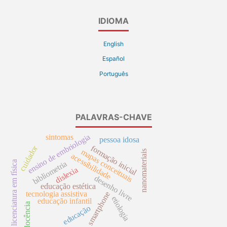
IDIOMA
English
Español
Português
PALAVRAS-CHAVE
ensino de embriologia
sintomas
pessoa idosa
cuidador
formação inicial
mapas conceituais
nanomateriais
acessibilidade
licenciatura em física
bibliometria
dislexia
desenho livre
educação estética
.
tecnologia assistiva
smartphone
etiologia
educação infantil
docência
educação