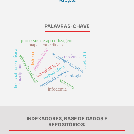
Português
PALAVRAS-CHAVE
processos de aprendizagem.
mapas conceituais
desenho livre
licenciatura em física
tecnologia assistiva
dislexia
covid-19
educação infantil
docência
acessibilidade
smartphone
pessoa idosa
educação estética
etiologia
.
sintomas
infodemia
INDEXADORES, BASE DE DADOS E
REPOSITÓRIOS: