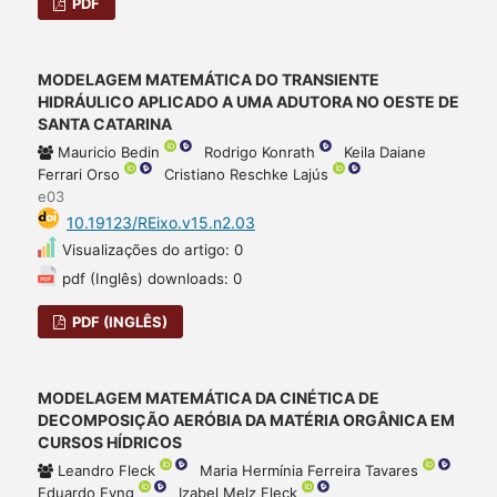
PDF
MODELAGEM MATEMÁTICA DO TRANSIENTE
HIDRÁULICO APLICADO A UMA ADUTORA NO OESTE DE
SANTA CATARINA
Mauricio Bedin
Rodrigo Konrath
Keila Daiane
Ferrari Orso
Cristiano Reschke Lajús
e03
10.19123/REixo.v15.n2.03
Visualizações do artigo: 0
pdf (Inglês) downloads: 0
PDF (INGLÊS)
MODELAGEM MATEMÁTICA DA CINÉTICA DE
DECOMPOSIÇÃO AERÓBIA DA MATÉRIA ORGÂNICA EM
CURSOS HÍDRICOS
Leandro Fleck
Maria Hermínia Ferreira Tavares
Eduardo Eyng
Izabel Melz Fleck