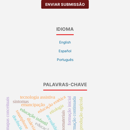
ENVIAR SUBMISSÃO
IDIOMA
English
Español
Português
PALAVRAS-CHAVE
educação estética
tecnologia assistiva
formação inicial
formação continuada
produção agrícola
mapas conceituais
sintomas
emancipação
etiologia
educação infantil
smartphone
nanomateriais
acessibilidade
docência
dislexia
educação
.