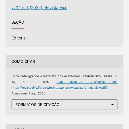
v. 14 n. 1 (2025): Revista Eixo
SEÇÃO
Editorial
COMO CITAR
Ficha catalográfica e nominata dos avaliadores.
Revista Eixo
, Brasília, v.
14, n. 1, 2025.
DOI: 10.19123/.
Disponível em:
https://revistaeixo.ifb.edu.br/index.php/revistaeixo/article/view/253.
.
Acesso em: 7 ago. 2026.
FORMATOS DE CITAÇÃO