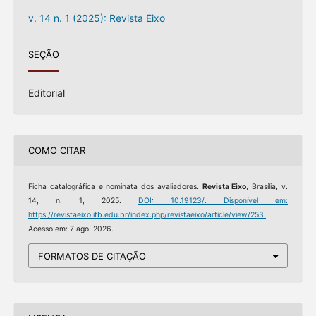
v. 14 n. 1 (2025): Revista Eixo
SEÇÃO
Editorial
COMO CITAR
Ficha catalográfica e nominata dos avaliadores.
Revista Eixo
, Brasília, v.
14, n. 1, 2025.
DOI: 10.19123/.
Disponível em:
https://revistaeixo.ifb.edu.br/index.php/revistaeixo/article/view/253.
.
Acesso em: 7 ago. 2026.
FORMATOS DE CITAÇÃO