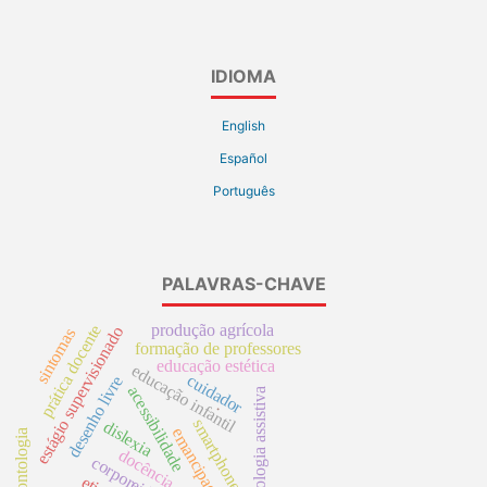
IDIOMA
English
Español
Português
PALAVRAS-CHAVE
produção agrícola
prática docente
estágio supervisionado
sintomas
formação de professores
educação estética
educação infantil
cuidador
desenho livre
acessibilidade
tecnologia assistiva
.
smartphone
dislexia
emancipação
gerontologia
docência
corporeidade