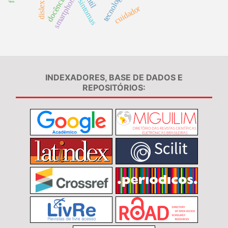
smartphone
docência
dislexia
sintomas
cuidador
INDEXADORES, BASE DE DADOS E
REPOSITÓRIOS: