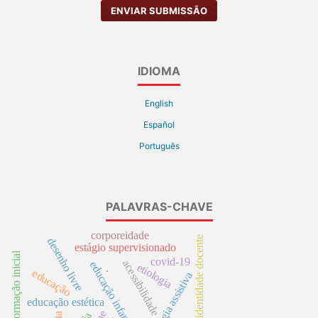
ENVIAR SUBMISSÃO
IDIOMA
English
Español
Português
PALAVRAS-CHAVE
corporeidade
identidade docente
desenho livre
estágio supervisionado
formação inicial
covid-19
acessibilidade
educação infantil
etiologia
.
educação
tecnologia assistiva
educação estética