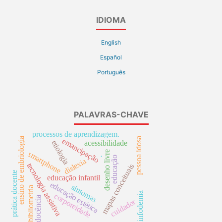
IDIOMA
English
Español
Português
PALAVRAS-CHAVE
processos de aprendizagem.
ensino de embriologia
pessoa idosa
emancipação
etiologia
acessibilidade
desenho livre
smartphone
.
educação
dislexia
tecnologia assistiva
mapas conceituais
prática docente
educação infantil
educação estética
sintomas
bibliometria
infodemia
corporeidade
docência
cuidador