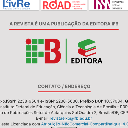
A REVISTA É UMA PUBLICAÇÃO DA EDITORA IFB
CONTATO / ENDEREÇO
ixo.
ISSN
: 2238-9504
e-ISSN
: 2238-5630.
Prefixo DOI
: 10.37084.
Q
Instituto Federal de Educação, Ciência e Tecnologia de Brasília - PRP
 de Publicações Setor de Autarquias Sul Quadra 2, Brasília/DF, C
E-mail:
revistaeixo@ifb.edu.br
o esta Licenciada com
Atribuição-NãoComercial-CompartilhaIgual 4.0