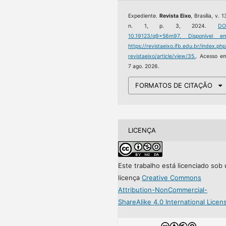
Expediente.
Revista Eixo
, Brasília, v. 1
n. 1, p. 3, 2024.
DO
10.19123/q9x56m97.
Disponível em
https://revistaeixo.ifb.edu.br/index.php
revistaeixo/article/view/35.
. Acesso e
7 ago. 2026.
FORMATOS DE CITAÇÃO
LICENÇA
Este trabalho está licenciado sob
licença
Creative Commons
Attribution-NonCommercial-
ShareAlike 4.0 International Licen