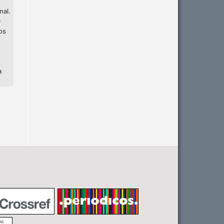
nal.
-
os
a