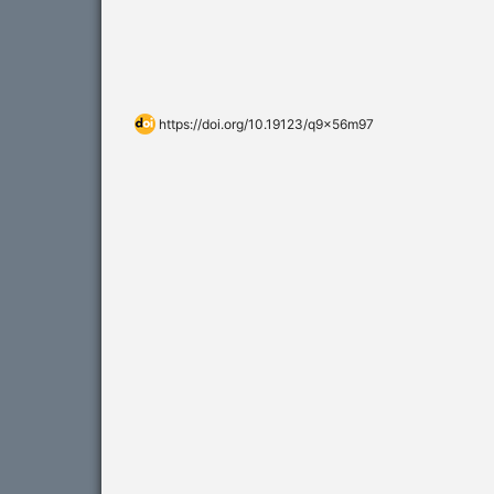
https://doi.org/10.19123/q9x56m97