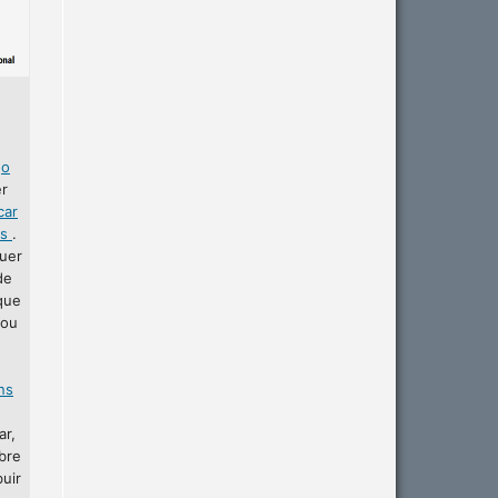
r
o
er
car
as
.
uer
de
que
 ou
ins
ar,
bre
buir