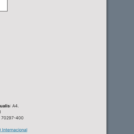
ualis
: A4.
I
EP 70297-400
 Internacional