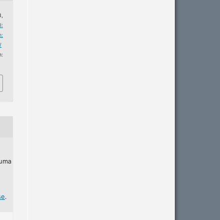
3,
I:
:
/
m:
 uma
se
.