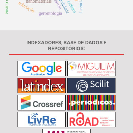
acessibilidade
dislexia
nanomateriais
educação
gerontologia
INDEXADORES, BASE DE DADOS E
REPOSITÓRIOS: