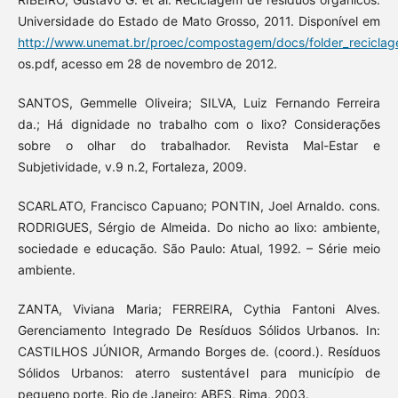
Universidade do Estado de Mato Grosso, 2011. Disponível em
http://www.unemat.br/proec/compostagem/docs/folder_reciclag
os.pdf, acesso em 28 de novembro de 2012.
SANTOS, Gemmelle Oliveira; SILVA, Luiz Fernando Ferreira
da.; Há dignidade no trabalho com o lixo? Considerações
sobre o olhar do trabalhador. Revista Mal-Estar e
Subjetividade, v.9 n.2, Fortaleza, 2009.
SCARLATO, Francisco Capuano; PONTIN, Joel Arnaldo. cons.
RODRIGUES, Sérgio de Almeida. Do nicho ao lixo: ambiente,
sociedade e educação. São Paulo: Atual, 1992. – Série meio
ambiente.
ZANTA, Viviana Maria; FERREIRA, Cythia Fantoni Alves.
Gerenciamento Integrado De Resíduos Sólidos Urbanos. In:
CASTILHOS JÚNIOR, Armando Borges de. (coord.). Resíduos
Sólidos Urbanos: aterro sustentável para município de
pequeno porte. Rio de Janeiro: ABES, Rima, 2003.