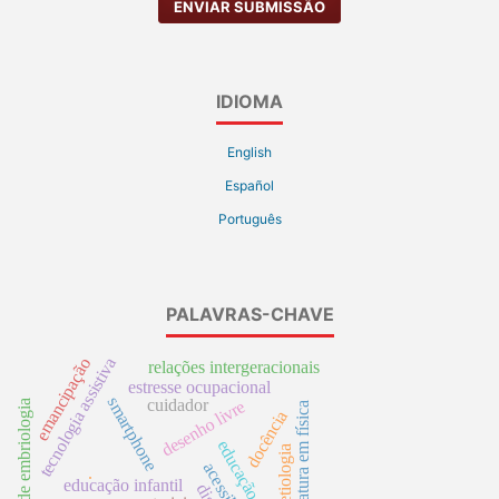
ENVIAR SUBMISSÃO
IDIOMA
English
Español
Português
PALAVRAS-CHAVE
tecnologia assistiva
emancipação
relações intergeracionais
estresse ocupacional
smartphone
cuidador
desenho livre
ensino de embriologia
licenciatura em física
docência
educação estética
etiologia
educação infantil
.