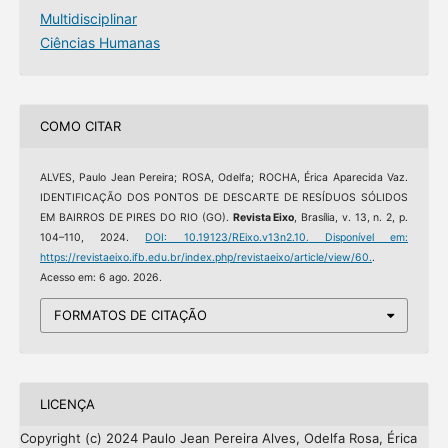
Multidisciplinar
Ciências Humanas
COMO CITAR
ALVES, Paulo Jean Pereira; ROSA, Odelfa; ROCHA, Érica Aparecida Vaz.
IDENTIFICAÇÃO DOS PONTOS DE DESCARTE DE RESÍDUOS SÓLIDOS
EM BAIRROS DE PIRES DO RIO (GO).
Revista Eixo
, Brasília, v. 13, n. 2, p.
104–110, 2024.
DOI: 10.19123/REixo.v13n2.10.
Disponível em:
https://revistaeixo.ifb.edu.br/index.php/revistaeixo/article/view/60.
.
Acesso em: 6 ago. 2026.
FORMATOS DE CITAÇÃO
LICENÇA
Copyright (c) 2024 Paulo Jean Pereira Alves, Odelfa Rosa, Érica