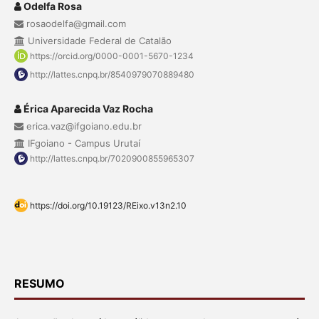
Odelfa Rosa
rosaodelfa@gmail.com
Universidade Federal de Catalão
https://orcid.org/0000-0001-5670-1234
http://lattes.cnpq.br/8540979070889480
Érica Aparecida Vaz Rocha
erica.vaz@ifgoiano.edu.br
IFgoiano - Campus Urutaí
http://lattes.cnpq.br/7020900855965307
https://doi.org/10.19123/REixo.v13n2.10
RESUMO