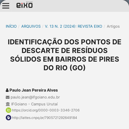
INÍCIO
/
ARQUIVOS
/
V. 13 N. 2 (2024): REVISTA EIXO
/
Artigos
IDENTIFICAÇÃO DOS PONTOS DE
DESCARTE DE RESÍDUOS
SÓLIDOS EM BAIRROS DE PIRES
DO RIO (GO)
Paulo Jean Pereira Alves
paulo.jean@ifgoiano.edu.br
IFGoiano - Campus Urutaí
https://orcid.org/0000-0003-3346-2706
http://lattes.cnpq.br/7905721292649184