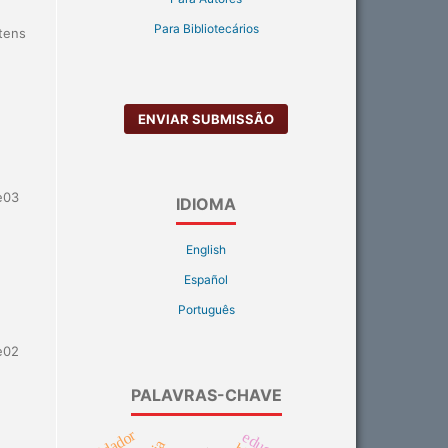
Para Bibliotecários
Itens
ENVIAR SUBMISSÃO
e03
IDIOMA
English
Español
Português
e02
PALAVRAS-CHAVE
cuidador