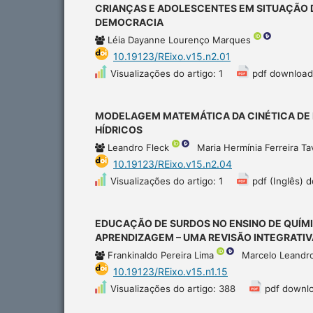
CRIANÇAS E ADOLESCENTES EM SITUAÇÃO D
DEMOCRACIA
Léia Dayanne Lourenço Marques
10.19123/REixo.v15.n2.01
Visualizações do artigo: 1
pdf download
MODELAGEM MATEMÁTICA DA CINÉTICA DE
HÍDRICOS
Leandro Fleck
Maria Hermínia Ferreira T
10.19123/REixo.v15.n2.04
Visualizações do artigo: 1
pdf (Inglês) 
EDUCAÇÃO DE SURDOS NO ENSINO DE QUÍM
APRENDIZAGEM – UMA REVISÃO INTEGRATIV
Frankinaldo Pereira Lima
Marcelo Leandro
10.19123/REixo.v15.n1.15
Visualizações do artigo: 388
pdf downlo