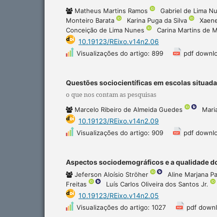
Matheus Martins Ramos
Gabriel de Lima 
Monteiro Barata
Karina Puga da Silva
Xaen
Conceição de Lima Nunes
Carina Martins de 
10.19123/REixo.v14n2.06
Visualizações do artigo: 899
pdf downl
Questões sociocientíficas em escolas situadas
o que nos contam as pesquisas
Marcelo Ribeiro de Almeida Guedes
Mari
10.19123/REixo.v14n2.09
Visualizações do artigo: 909
pdf downlo
Aspectos sociodemográficos e a qualidade do 
Jeferson Aloísio Ströher
Aline Marjana P
Freitas
Luís Carlos Oliveira dos Santos Jr.
10.19123/REixo.v14n2.05
Visualizações do artigo: 1027
pdf downl