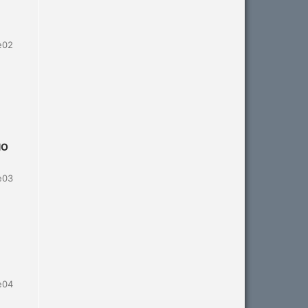
e02
NO
e03
e04