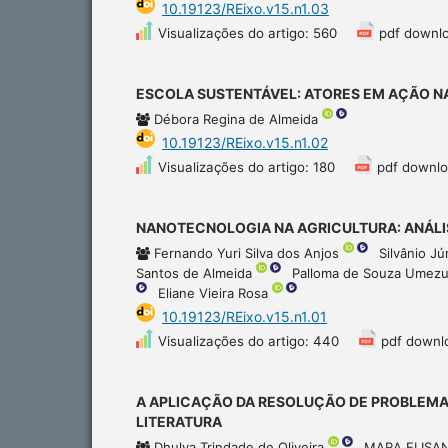
10.19123/REixo.v15.n1.03
Visualizações do artigo: 560
pdf downl
ESCOLA SUSTENTÁVEL: ATORES EM AÇÃO 
Débora Regina de Almeida
10.19123/REixo.v15.n1.02
Visualizações do artigo: 180
pdf downlo
NANOTECNOLOGIA NA AGRICULTURA: ANÁLIS
Fernando Yuri Silva dos Anjos
Silvânio J
Santos de Almeida
Palloma de Souza Umez
Eliane Vieira Rosa
10.19123/REixo.v15.n1.01
Visualizações do artigo: 440
pdf downl
A APLICAÇÃO DA RESOLUÇÃO DE PROBLEMA
LITERATURA
Dhulya Trindade de Oliveira
MARA ELISA