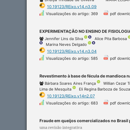
10.19123/REixo.v14.n3.09
Visualizações do artigo: 369
pdf downlo
EXPERIMENTAÇÃO NO ENSINO DE FISIOLOGIA
Jennifer Lins da Silva
Alice Pita Barbosa
Marina Neves Delgado
10.19123/REixo.v14.n3.04
Visualizações do artigo: 585
pdf downl
Revestimento à base de fécula de mandioca
Bárbara Soares Aires França
Willian Cezar 
Lima de Mesquita
Eli Regina Barboza de Souz
10.19123/REixo.v14n2.07
Visualizações do artigo: 683
pdf downl
Fraude em queijos comercializados no Brasil
uma revisão integrativa