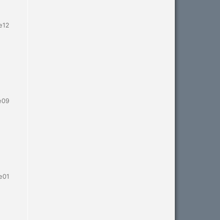
e12
e09
e01