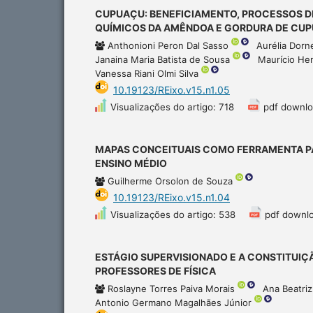
CUPUAÇU: BENEFICIAMENTO, PROCESSOS D
QUÍMICOS DA AMÊNDOA E GORDURA DE CU
Anthonioni Peron Dal Sasso
Aurélia Dorn
Janaina Maria Batista de Sousa
Maurício He
Vanessa Riani Olmi Silva
10.19123/REixo.v15.n1.05
Visualizações do artigo: 718
pdf downlo
MAPAS CONCEITUAIS COMO FERRAMENTA PA
ENSINO MÉDIO
Guilherme Orsolon de Souza
10.19123/REixo.v15.n1.04
Visualizações do artigo: 538
pdf downl
ESTÁGIO SUPERVISIONADO E A CONSTITUIÇ
PROFESSORES DE FÍSICA
Roslayne Torres Paiva Morais
Ana Beatri
Antonio Germano Magalhães Júnior