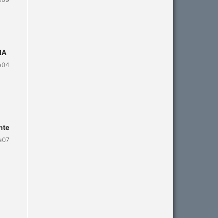
IA
e04
nte
e07