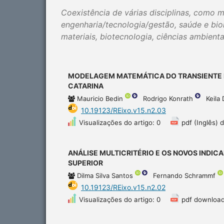
Coexistência de várias disciplinas, como m
engenharia/tecnologia/gestão, saúde e biol
materiais, biotecnologia, ciências ambienta
MODELAGEM MATEMÁTICA DO TRANSIENTE H
CATARINA
Mauricio Bedin
Rodrigo Konrath
Keila
10.19123/REixo.v15.n2.03
Visualizações do artigo: 0
pdf (Inglês) 
ANÁLISE MULTICRITÉRIO E OS NOVOS INDIC
SUPERIOR
Dilma Silva Santos
Fernando Schrammf
10.19123/REixo.v15.n2.02
Visualizações do artigo: 0
pdf download