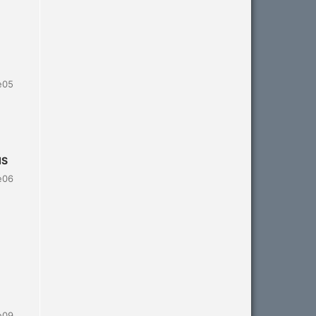
e05
IS
e06
e09