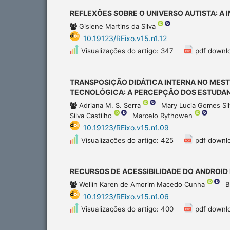
REFLEXÕES SOBRE O UNIVERSO AUTISTA: A
Gislene Martins da Silva
10.19123/REixo.v15.n1.12
Visualizações do artigo: 347
pdf downl
TRANSPOSIÇÃO DIDÁTICA INTERNA NO MES
TECNOLÓGICA: A PERCEPÇÃO DOS ESTUDA
Adriana M. S. Serra
Mary Lucia Gomes Si
Silva Castilho
Marcelo Rythowen
10.19123/REixo.v15.n1.09
Visualizações do artigo: 425
pdf downl
RECURSOS DE ACESSIBILIDADE DO ANDROID
Wellin Karen de Amorim Macedo Cunha
B
10.19123/REixo.v15.n1.06
Visualizações do artigo: 400
pdf downl