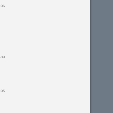
e06
e09
e05