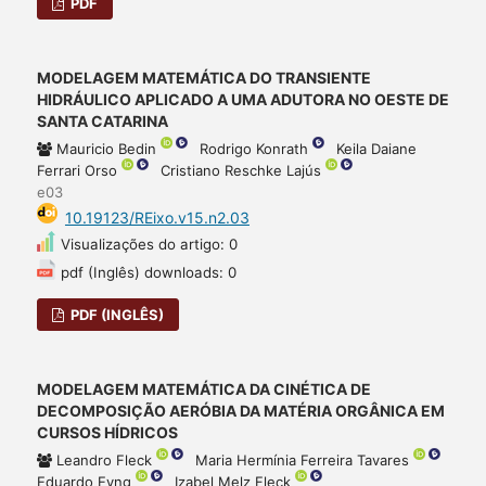
PDF
MODELAGEM MATEMÁTICA DO TRANSIENTE
HIDRÁULICO APLICADO A UMA ADUTORA NO OESTE DE
SANTA CATARINA
Mauricio Bedin
Rodrigo Konrath
Keila Daiane
Ferrari Orso
Cristiano Reschke Lajús
e03
10.19123/REixo.v15.n2.03
Visualizações do artigo: 0
pdf (Inglês) downloads: 0
PDF (INGLÊS)
MODELAGEM MATEMÁTICA DA CINÉTICA DE
DECOMPOSIÇÃO AERÓBIA DA MATÉRIA ORGÂNICA EM
CURSOS HÍDRICOS
Leandro Fleck
Maria Hermínia Ferreira Tavares
Eduardo Eyng
Izabel Melz Fleck