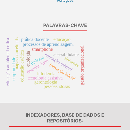
Português
PALAVRAS-CHAVE
prática docente
educação
mapas conceituais
educação ambiental crítica
processos de aprendizagem.
gestão organizacional
smartphone
educação estética
etiologia
acessibilidade
educação infantil
.
dislexia
sintomas
corporeidade
desenho livre
formação inicial
infodemia
tecnologia assistiva
gerontologia
pessoas idosas
INDEXADORES, BASE DE DADOS E
REPOSITÓRIOS: