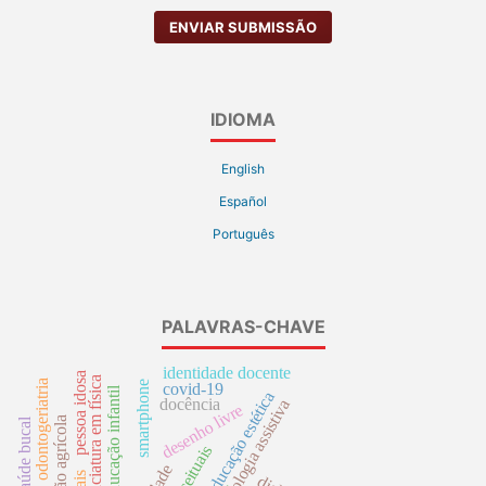
ENVIAR SUBMISSÃO
IDIOMA
English
Español
Português
PALAVRAS-CHAVE
identidade docente
pessoa idosa
licenciatura em física
odontogeriatria
smartphone
covid-19
educação infantil
educação estética
docência
tecnologia assistiva
desenho livre
produção agrícola
saúde bucal
.