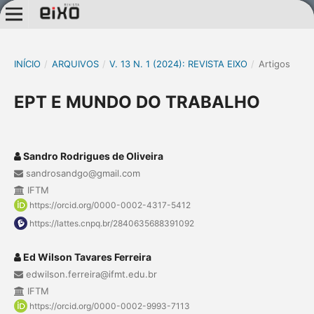
INÍCIO
/
ARQUIVOS
/
V. 13 N. 1 (2024): REVISTA EIXO
/
Artigos
EPT E MUNDO DO TRABALHO
Sandro Rodrigues de Oliveira
sandrosandgo@gmail.com
IFTM
https://orcid.org/0000-0002-4317-5412
https://lattes.cnpq.br/2840635688391092
Ed Wilson Tavares Ferreira
edwilson.ferreira@ifmt.edu.br
IFTM
https://orcid.org/0000-0002-9993-7113