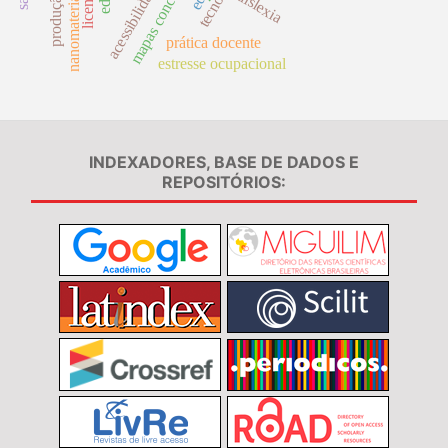
mapas conceituais
acessibilidade
nanomateriais
dislexia
prática docente
estresse ocupacional
INDEXADORES, BASE DE DADOS E
REPOSITÓRIOS: