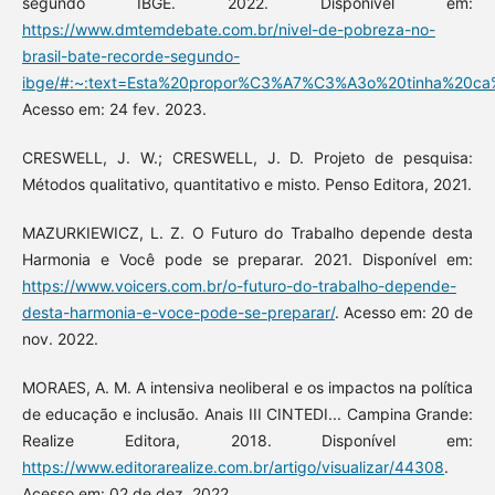
segundo IBGE. 2022. Disponível em:
https://www.dmtemdebate.com.br/nivel-de-pobreza-no-
brasil-bate-recorde-segundo-
ibge/#:~:text=Esta%20propor%C3%A7%C3%A3o%20tinha%20c
Acesso em: 24 fev. 2023.
CRESWELL, J. W.; CRESWELL, J. D. Projeto de pesquisa:
Métodos qualitativo, quantitativo e misto. Penso Editora, 2021.
MAZURKIEWICZ, L. Z. O Futuro do Trabalho depende desta
Harmonia e Você pode se preparar. 2021. Disponível em:
https://www.voicers.com.br/o-futuro-do-trabalho-depende-
desta-harmonia-e-voce-pode-se-preparar/
. Acesso em: 20 de
nov. 2022.
MORAES, A. M. A intensiva neoliberal e os impactos na política
de educação e inclusão. Anais III CINTEDI... Campina Grande:
Realize Editora, 2018. Disponível em:
https://www.editorarealize.com.br/artigo/visualizar/44308
.
Acesso em: 02 de dez. 2022.