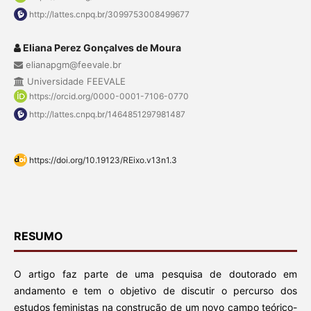
http://lattes.cnpq.br/3099753008499677
Eliana Perez Gonçalves de Moura
elianapgm@feevale.br
Universidade FEEVALE
https://orcid.org/0000-0001-7106-0770
http://lattes.cnpq.br/1464851297981487
https://doi.org/10.19123/REixo.v13n1.3
RESUMO
O artigo faz parte de uma pesquisa de doutorado em
andamento e tem o objetivo de discutir o percurso dos
estudos feministas na construção de um novo campo teórico-