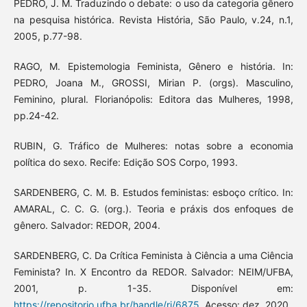
PEDRO, J. M. Traduzindo o debate: o uso da categoria gênero
na pesquisa histórica. Revista História, São Paulo, v.24, n.1,
2005, p.77-98.
RAGO, M. Epistemologia Feminista, Gênero e história. In:
PEDRO, Joana M., GROSSI, Mirian P. (orgs). Masculino,
Feminino, plural. Florianópolis: Editora das Mulheres, 1998,
pp.24-42.
RUBIN, G. Tráfico de Mulheres: notas sobre a economia
política do sexo. Recife: Edição SOS Corpo, 1993.
SARDENBERG, C. M. B. Estudos feministas: esboço crítico. In:
AMARAL, C. C. G. (org.). Teoria e práxis dos enfoques de
gênero. Salvador: REDOR, 2004.
SARDENBERG, C. Da Crítica Feminista à Ciência a uma Ciência
Feminista? In. X Encontro da REDOR. Salvador: NEIM/UFBA,
2001, p. 1-35. Disponível em:
https://repositorio.ufba.br/handle/ri/6875
. Acesso: dez. 2020.