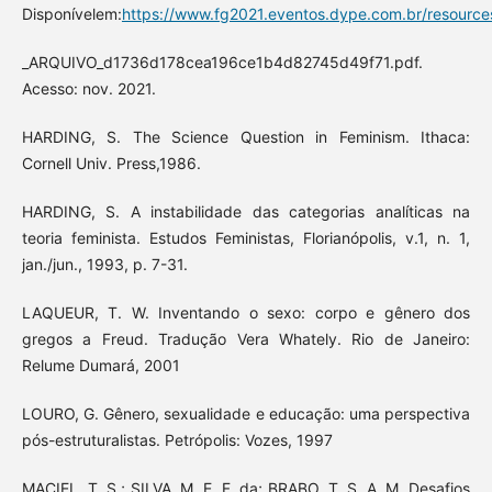
Disponívelem:
https://www.fg2021.eventos.dype.com.br/resourc
_ARQUIVO_d1736d178cea196ce1b4d82745d49f71.pdf.
Acesso: nov. 2021.
HARDING, S. The Science Question in Feminism. Ithaca:
Cornell Univ. Press,1986.
HARDING, S. A instabilidade das categorias analíticas na
teoria feminista. Estudos Feministas, Florianópolis, v.1, n. 1,
jan./jun., 1993, p. 7-31.
LAQUEUR, T. W. Inventando o sexo: corpo e gênero dos
gregos a Freud. Tradução Vera Whately. Rio de Janeiro:
Relume Dumará, 2001
LOURO, G. Gênero, sexualidade e educação: uma perspectiva
pós-estruturalistas. Petrópolis: Vozes, 1997
MACIEL, T. S.; SILVA, M. E. F. da; BRABO, T. S. A. M. Desafios