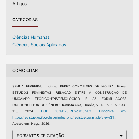
Artigos
CATEGORIAS
Ciências Humanas
Ciências Sociais Aplicadas
COMO CITAR
SENNA FERREIRA, Luciane; PEREZ GONÇALVES DE MOURA, Eliana.
ESTUDOS FEMINISTAS: RELAÇÃO ENTRE A CONSTRUÇÃO DE
UMCAMPO TEÓRICO-EPISTEMOLÓGICO E AS FORMULAÇÕES
DOSCONCEITOS DE GÊNERO.
Revista Eixo
, Brasília, v. 13, n. 1, p. 103–
115, 2024.
DOI: 10.19123/REixo.v13n1.3.
Disponível em:
https://revistaeixo.ifb.edu.br/index.php/revistaeixo/article/view/31.
.
Acesso em: 9 ago. 2026.
FORMATOS DE CITAÇÃO