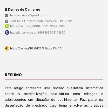
Denise de Camargo
denicamargo@gmail.com
Pontifícia Universidade Católica - PUC-SP
https://orcid.org/0000-0001-9092-9988
http://lattes.cnpq.br/3663183908142820
https://doi.org/10.19123/REixo.v13n.1.2
RESUMO
Este artigo apresenta uma revisão qualitativa sistemática
sobre a medicalização psiquiátrica com crianças e
adolescentes em situação de acolhimento. Faz parte da
dissertação de mestrado cujo tema envolve as práticas