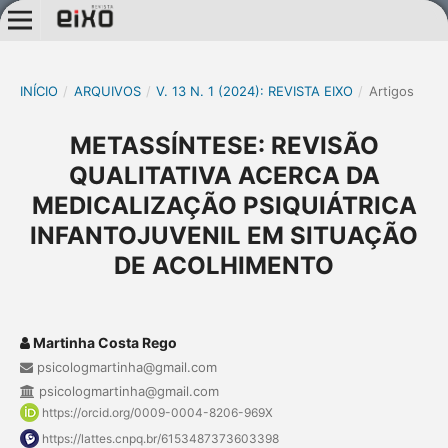
INÍCIO
/
ARQUIVOS
/
V. 13 N. 1 (2024): REVISTA EIXO
/
Artigos
METASSÍNTESE: REVISÃO
QUALITATIVA ACERCA DA
MEDICALIZAÇÃO PSIQUIÁTRICA
INFANTOJUVENIL EM SITUAÇÃO
DE ACOLHIMENTO
Martinha Costa Rego
psicologmartinha@gmail.com
psicologmartinha@gmail.com
https://orcid.org/0009-0004-8206-969X
https://lattes.cnpq.br/6153487373603398