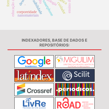
acessibilidade
etiologia
smartphone
cuidador
.
corporeidade
nanomateriais
INDEXADORES, BASE DE DADOS E
REPOSITÓRIOS: