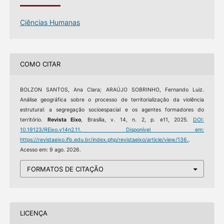
Ciências Humanas
COMO CITAR
BOLZON SANTOS, Ana Clara; ARAÚJO SOBRINHO, Fernando Luiz.
Análise geográfica sobre o processo de territorialização da violência
estrutural: a segregação socioespacial e os agentes formadores do
território.
Revista Eixo
, Brasília, v. 14, n. 2, p. e11, 2025.
DOI:
10.19123/REixo.v14n2.11.
Disponível em:
https://revistaeixo.ifb.edu.br/index.php/revistaeixo/article/view/136.
.
Acesso em: 9 ago. 2026.
FORMATOS DE CITAÇÃO
LICENÇA