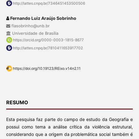
http://lattes.cnpq.br/7346451453500506
Fernando Luiz Araújo Sobrinho
flasobrinho@unb.br
Universidade de Brasília
https://orcid.org/0000-0003-1815-8677
http://lattes.cnpq.br/7810411653917702
https://doi.org/10.19123/REixo.v14n2.11
RESUMO
Esta pesquisa faz parte do campo de estudo da Geografia e
possui como tema a análise crítica da violência estrutural,
considerando que a origem da problemá­tica social também é