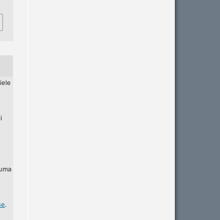
iele
i
 uma
se
.