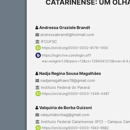
CATARINENSE: UM OLH
Andressa Graziele Brandt
andressabrandt@hotmail.com
IFCUFSC
https://orcid.org/0000-0002-8176-1930
https://login.live.com/login.srf?
wa=wsignin1.0&rpsnv=12&ct=1394541213&rver=6.4
Nadja Regina Sousa Magalhães
nadjamagalhaes78@gmail.com
Instituto Federal do Paraná
https://orcid.org/0000-0003-1349-4487
Valquiria de Borba Guizoni
valquiriaborbag@gmail.com
Instituto Federal Catarinense (IFC) - Campus Ca
https://orcid.org/0000-0003-1642-6682