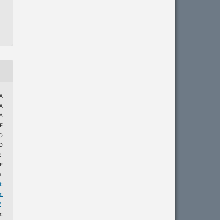
A
A
A
E
NO
O
:
E
n.
I:
m:
/
m: