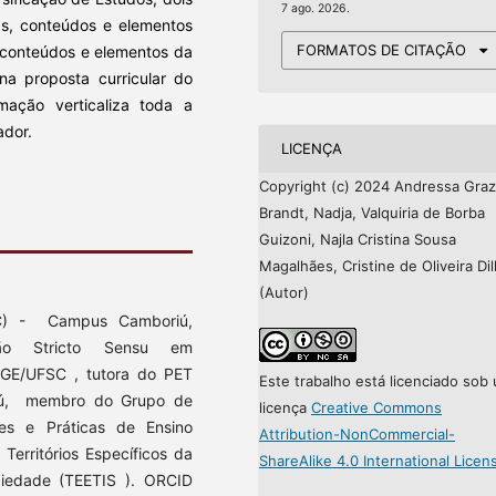
7 ago. 2026.
s, conteúdos e elementos
FORMATOS DE CITAÇÃO
s conteúdos e elementos da
na proposta curricular do
ação verticaliza toda a
ador.
LICENÇA
Copyright (c) 2024 Andressa Graz
Brandt, Nadja, Valquiria de Borba
Guizoni, Najla Cristina Sousa
Magalhães, Cristine de Oliveira Dill
(Autor)
IFC) - Campus Camboriú,
ão Stricto Sensu em
GE/UFSC , tutora do PET
Este trabalho está licenciado sob
iú, membro do Grupo de
licença
Creative Commons
es e Práticas de Ensino
Attribution-NonCommercial-
erritórios Específicos da
ShareAlike 4.0 International Licen
iedade (TEETIS ). ORCID