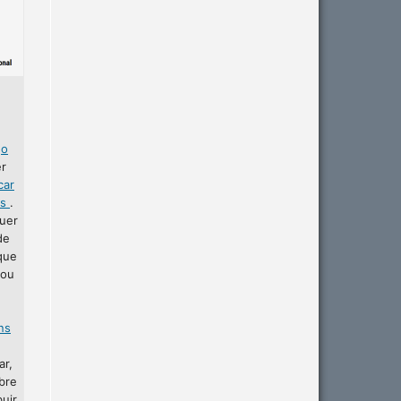
r
o
er
car
as
.
uer
de
que
 ou
ins
ar,
bre
buir