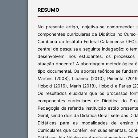
RESUMO
No presente artigo, objetiva-se compreender
componentes curriculares da Didática no Curs
Camboriú do Instituto Federal Catarinense (IFC
central de pesquisa a seguinte indagação: o te
desenvolvem, nos estudantes, os processos f
atuação docente? A abordagem metodológica é d
tipo documental. Os aportes teóricos se fundam
Martins (2008), Libâneo (2010), Pimenta (201
Hobold (2016), Marin (2018), Hobold e Farias (20
Os resultados elucidam que os processos form
componentes curriculares de Didática do Proj
Pedagogia da referida instituição estão presen
Geral, sendo dois da Didática Geral, sete das Didá
Didáticas para as modalidades de ensino
Curriculares que contêm, em suas ementas, con
Didáticas. No Núcleo de Aprofundamento e Diver