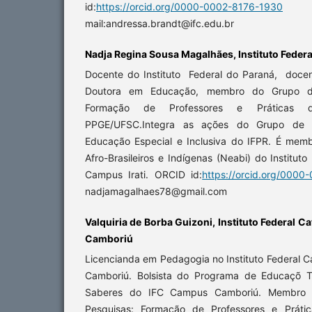
id:
https://orcid.org/0000-0002-8176-1930
mail:andressa.brandt@ifc.edu.br
Nadja Regina Sousa Magalhães, Instituto Federa
Docente do Instituto Federal do Paraná, doce
Doutora em Educação, membro do Grupo de
Formação de Professores e Práticas 
PPGE/UFSC.Integra as ações do Grupo de 
Educação Especial e Inclusiva do IFPR. É mem
Afro-Brasileiros e Indígenas (Neabi) do Institut
Campus Irati. ORCID id:
https://orcid.org/000
nadjamagalhaes78@gmail.com
Valquiria de Borba Guizoni, Instituto Federal 
Camboriú
Licencianda em Pedagogia no Instituto Federal 
Camboriú. Bolsista do Programa de Educaçõ T
Saberes do IFC Campus Camboriú. Membro 
Pesquisas: Formação de Professores e Práti