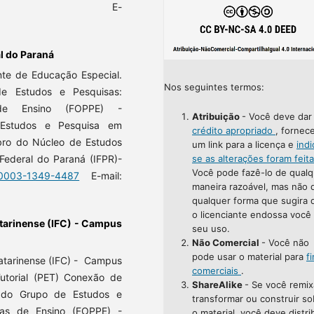
E-
l do Paraná
nte de Educação Especial.
Nos seguintes termos:
 Estudos e Pesquisas:
de Ensino (FOPPE) -
Atribuição
- Você deve da
Estudos e Pesquisa em
crédito apropriado
, fornec
bro do Núcleo de Estudos
um link para a licença e
indi
o Federal do Paraná (IFPR)-
se as alterações foram feit
Você pode fazê-lo de qualq
0-0003-1349-4487
E-mail:
maneira razoável, mas não 
qualquer forma que sugira 
o licenciante endossa você
Catarinense (IFC) - Campus
seu uso.
Não Comercial
- Você não
pode usar o material para
f
Catarinense (IFC) - Campus
comerciais
.
utorial (PET) Conexão de
ShareAlike
- Se você remix
do Grupo de Estudos e
transformar ou construir so
cas de Ensino (FOPPE) -
o material, você deve distri