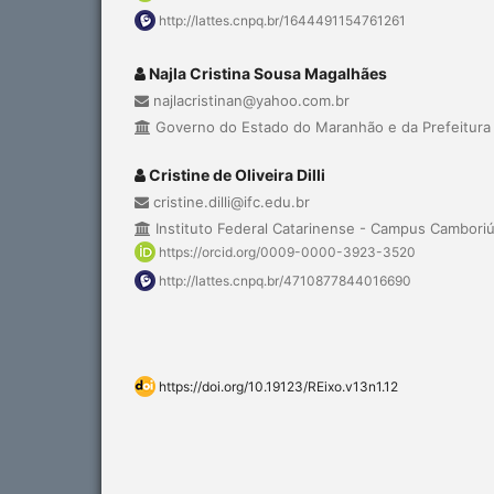
http://lattes.cnpq.br/1644491154761261
Najla Cristina Sousa Magalhães
najlacristinan@yahoo.com.br
Governo do Estado do Maranhão e da Prefeitura 
Cristine de Oliveira Dilli
cristine.dilli@ifc.edu.br
Instituto Federal Catarinense - Campus Cambori
https://orcid.org/0009-0000-3923-3520
http://lattes.cnpq.br/4710877844016690
https://doi.org/10.19123/REixo.v13n1.12