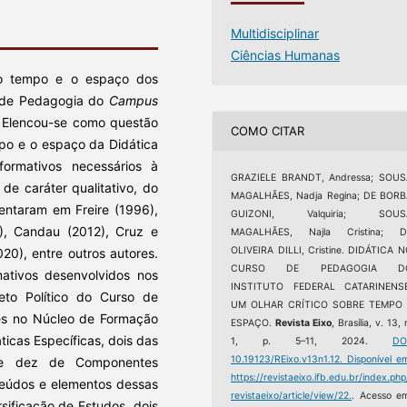
Multidisciplinar
Ciências Humanas
 o tempo e o espaço dos
o de Pedagogia do
Campus
). Elencou-se como questão
COMO CITAR
mpo e o espaço da Didática
ormativos necessários à
GRAZIELE BRANDT, Andressa; SOUS
e caráter qualitativo, do
MAGALHÃES, Nadja Regina; DE BORB
entaram em Freire (1996),
GUIZONI, Valquiria; SOUS
9), Candau (2012), Cruz e
MAGALHÃES, Najla Cristina; D
OLIVEIRA DILLI, Cristine. DIDÁTICA 
20), entre outros autores.
CURSO DE PEDAGOGIA D
ativos desenvolvidos nos
INSTITUTO FEDERAL CATARINENSE
eto Político do Curso de
UM OLHAR CRÍTICO SOBRE TEMPO 
tes no Núcleo de Formação
ESPAÇO.
Revista Eixo
, Brasília, v. 13, 
ticas Específicas, dois das
1, p. 5–11, 2024.
DO
10.19123/REixo.v13n1.12.
Disponível e
 e dez de Componentes
https://revistaeixo.ifb.edu.br/index.php
teúdos e elementos dessas
revistaeixo/article/view/22.
. Acesso e
sificação de Estudos, dois