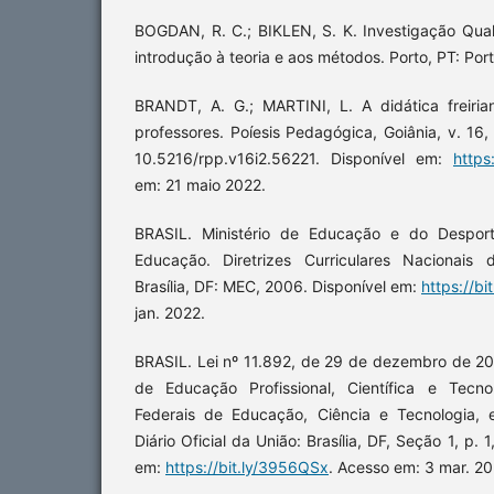
BOGDAN, R. C.; BIKLEN, S. K. Investigação Qua
introdução à teoria e aos métodos. Porto, PT: Por
BRANDT, A. G.; MARTINI, L. A didática freiria
professores. Poíesis Pedagógica, Goiânia, v. 16,
10.5216/rpp.v16i2.56221. Disponível em:
https
em: 21 maio 2022.
BRASIL. Ministério de Educação e do Desport
Educação. Diretrizes Curriculares Nacionais
Brasília, DF: MEC, 2006. Disponível em:
https://bi
jan. 2022.
BRASIL. Lei nº 11.892, de 29 de dezembro de 200
de Educação Profissional, Científica e Tecnol
Federais de Educação, Ciência e Tecnologia, 
Diário Oficial da União: Brasília, DF, Seção 1, p.
em:
https://bit.ly/3956QSx
. Acesso em: 3 mar. 20