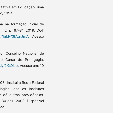
litativa em Educação: uma
to, 1994.
na na formação inicial de
 n. 2, p. 67-81, 2019. DOI:
://bit.ly/3MxnJmA
. Acesso
o. Conselho Nacional de
 do Curso de Pedagogia.
t.ly/2Xs0jLp
. Acesso em: 10
8. Institui a Rede Federal
ógica, cria os Institutos
e dá outras providências.
 1, 30 dez. 2008. Disponível
22.