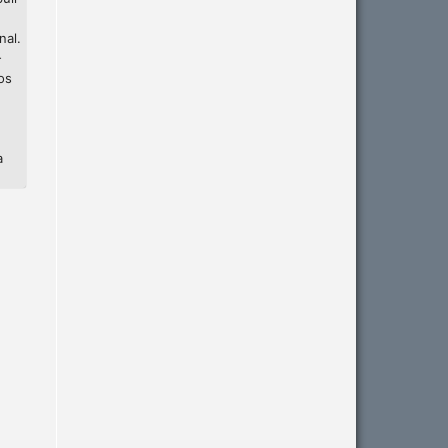
nal.
-
os
a