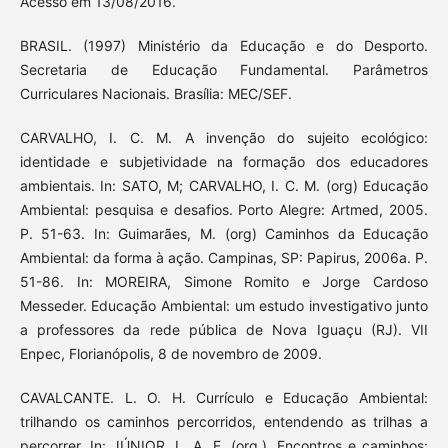
Acesso em 13/08/2016.
BRASIL. (1997) Ministério da Educação e do Desporto.
Secretaria de Educação Fundamental. Parâmetros
Curriculares Nacionais. Brasília: MEC/SEF.
CARVALHO, I. C. M. A invenção do sujeito ecológico:
identidade e subjetividade na formação dos educadores
ambientais. In: SATO, M; CARVALHO, I. C. M. (org) Educação
Ambiental: pesquisa e desafios. Porto Alegre: Artmed, 2005.
P. 51-63. In: Guimarães, M. (org) Caminhos da Educação
Ambiental: da forma à ação. Campinas, SP: Papirus, 2006a. P.
51-86. In: MOREIRA, Simone Romito e Jorge Cardoso
Messeder. Educação Ambiental: um estudo investigativo junto
a professores da rede pública de Nova Iguaçu (RJ). VII
Enpec, Florianópolis, 8 de novembro de 2009.
CAVALCANTE. L. O. H. Currículo e Educação Ambiental:
trilhando os caminhos percorridos, entendendo as trilhas a
percorrer. In: JÚNIOR, L. A. F. (org.). Encontros e caminhos: