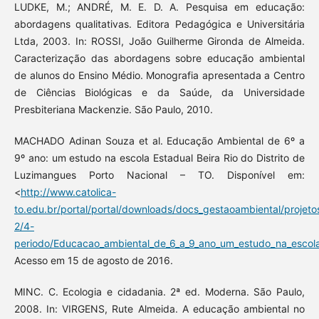
LUDKE, M.; ANDRÉ, M. E. D. A. Pesquisa em educação:
abordagens qualitativas. Editora Pedagógica e Universitária
Ltda, 2003. In: ROSSI, João Guilherme Gironda de Almeida.
Caracterização das abordagens sobre educação ambiental
de alunos do Ensino Médio. Monografia apresentada a Centro
de Ciências Biológicas e da Saúde, da Universidade
Presbiteriana Mackenzie. São Paulo, 2010.
MACHADO Adinan Souza et al. Educação Ambiental de 6º a
9º ano: um estudo na escola Estadual Beira Rio do Distrito de
Luzimangues Porto Nacional – TO. Disponível em:
<
http://www.catolica-
to.edu.br/portal/portal/downloads/docs_gestaoambiental/projet
2/4-
periodo/Educacao_ambiental_de_6_a_9_ano_um_estudo_na_escola_e
Acesso em 15 de agosto de 2016.
MINC. C. Ecologia e cidadania. 2ª ed. Moderna. São Paulo,
2008. In: VIRGENS, Rute Almeida. A educação ambiental no