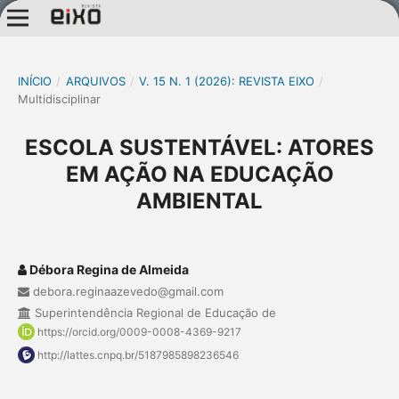
INÍCIO
/
ARQUIVOS
/
V. 15 N. 1 (2026): REVISTA EIXO
/
Multidisciplinar
ESCOLA SUSTENTÁVEL: ATORES
EM AÇÃO NA EDUCAÇÃO
AMBIENTAL
Débora Regina de Almeida
debora.reginaazevedo@gmail.com
Superintendência Regional de Educação de
https://orcid.org/0009-0008-4369-9217
http://lattes.cnpq.br/5187985898236546