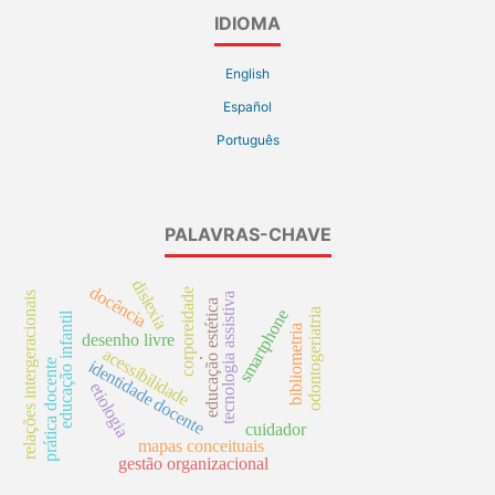
IDIOMA
English
Español
Português
PALAVRAS-CHAVE
dislexia
docência
corporeidade
relações intergeracionais
tecnologia assistiva
educação estética
smartphone
odontogeriatria
educação infantil
bibliometria
desenho livre
acessibilidade
.
identidade docente
prática docente
etiologia
cuidador
mapas conceituais
gestão organizacional