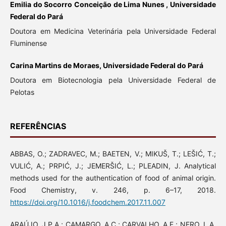
Emilia do Socorro Conceição de Lima Nunes , Universidade
Federal do Pará
Doutora em Medicina Veterinária pela Universidade Federal
Fluminense
Carina Martins de Moraes, Universidade Federal do Pará
Doutora em Biotecnologia pela Universidade Federal de
Pelotas
REFERÊNCIAS
ABBAS, O.; ZADRAVEC, M.; BAETEN, V.; MIKUŠ, T.; LEŠIĆ, T.;
VULIĆ, A.; PRPIĆ, J.; JEMERŠIĆ, L.; PLEADIN, J. Analytical
methods used for the authentication of food of animal origin.
Food Chemistry, v. 246, p. 6–17, 2018.
https://doi.org/10.1016/j.foodchem.2017.11.007
ARAÚJO, J.P.A.; CAMARGO, A.C.; CARVALHO, A.F.; NERO, L.A.