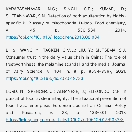
KARABASANAVAR, N.S.; SINGH, S.P.; KUMAR, D.;
SHEBANNAVAR, S.N. Detection of pork adulteration by highly-
specific PCR assay of mitochondrial D-loop. Food chemistry,
v. 145, p. 530–534, 2014.
https://doi.org/10.1016/j.foodchem.2013.08.084
LI, S.; WANG, Y.; TACKEN, G.M.L.; LIU, Y.; SIJTSEMA, S.J.
Consumer trust in the dairy value chain in China: The role of
trustworthiness, the melamine scandal, and the media. Journal
of Dairy Science, v. 104, n. 8, p. 8554–8567, 2021.
https://doi.org/10.3168/jds.2020-19733
LORD, N.; SPENCER, J.; ALBANESE, J.; ELIZONDO, C.F. In
pursuit of food system integrity: The situational prevention of
food fraud enterprise. European Journal on Criminal Policy
and Research, v. 23, p. 483–501, 2017.
https://link.springer.com/article/10.1007/s10610-017-9352-3