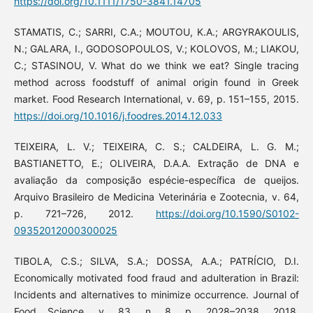
https://doi.org/10.1111/1750-3841.14705
STAMATIS, C.; SARRI, C.A.; MOUTOU, K.A.; ARGYRAKOULIS,
N.; GALARA, I., GODOSOPOULOS, V.; KOLOVOS, M.; LIAKOU,
C.; STASINOU, V. What do we think we eat? Single tracing
method across foodstuff of animal origin found in Greek
market. Food Research International, v. 69, p. 151–155, 2015.
https://doi.org/10.1016/j.foodres.2014.12.033
TEIXEIRA, L. V.; TEIXEIRA, C. S.; CALDEIRA, L. G. M.;
BASTIANETTO, E.; OLIVEIRA, D.A.A. Extração de DNA e
avaliação da composição espécie-específica de queijos.
Arquivo Brasileiro de Medicina Veterinária e Zootecnia, v. 64,
p. 721–726, 2012.
https://doi.org/10.1590/S0102-
09352012000300025
TIBOLA, C.S.; SILVA, S.A.; DOSSA, A.A.; PATRÍCIO, D.I.
Economically motivated food fraud and adulteration in Brazil:
Incidents and alternatives to minimize occurrence. Journal of
Food Science, v. 83, n. 8, p. 2028–2038, 2018.