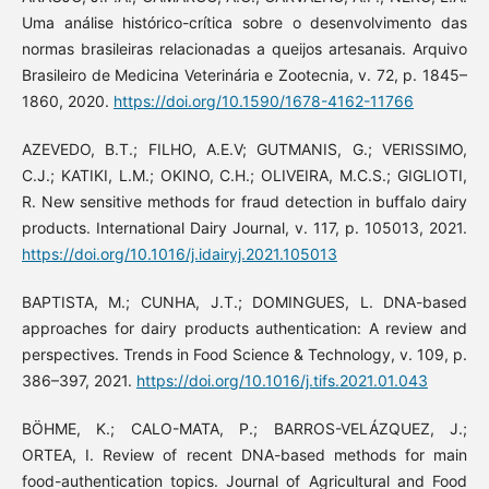
Uma análise histórico-crítica sobre o desenvolvimento das
normas brasileiras relacionadas a queijos artesanais. Arquivo
Brasileiro de Medicina Veterinária e Zootecnia, v. 72, p. 1845–
1860, 2020.
https://doi.org/10.1590/1678-4162-11766
AZEVEDO, B.T.; FILHO, A.E.V; GUTMANIS, G.; VERISSIMO,
C.J.; KATIKI, L.M.; OKINO, C.H.; OLIVEIRA, M.C.S.; GIGLIOTI,
R. New sensitive methods for fraud detection in buffalo dairy
products. International Dairy Journal, v. 117, p. 105013, 2021.
https://doi.org/10.1016/j.idairyj.2021.105013
BAPTISTA, M.; CUNHA, J.T.; DOMINGUES, L. DNA-based
approaches for dairy products authentication: A review and
perspectives. Trends in Food Science & Technology, v. 109, p.
386–397, 2021.
https://doi.org/10.1016/j.tifs.2021.01.043
BÖHME, K.; CALO-MATA, P.; BARROS-VELÁZQUEZ, J.;
ORTEA, I. Review of recent DNA-based methods for main
food-authentication topics. Journal of Agricultural and Food