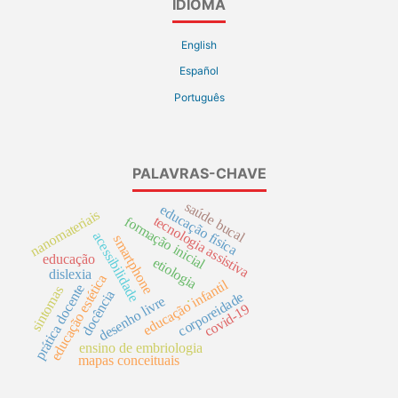
IDIOMA
English
Español
Português
PALAVRAS-CHAVE
saúde bucal
educação física
nanomateriais
tecnologia assistiva
formação inicial
acessibilidade
smartphone
educação
etiologia
dislexia
educação estética
educação infantil
prática docente
sintomas
docência
corporeidade
desenho livre
.
covid-19
ensino de embriologia
mapas conceituais