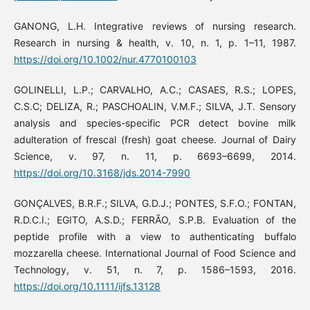
GANONG, L.H. Integrative reviews of nursing research.
Research in nursing & health, v. 10, n. 1, p. 1–11, 1987.
https://doi.org/10.1002/nur.4770100103
GOLINELLI, L.P.; CARVALHO, A.C.; CASAES, R.S.; LOPES,
C.S.C; DELIZA, R.; PASCHOALIN, V.M.F.; SILVA, J.T. Sensory
analysis and species-specific PCR detect bovine milk
adulteration of frescal (fresh) goat cheese. Journal of Dairy
Science, v. 97, n. 11, p. 6693–6699, 2014.
https://doi.org/10.3168/jds.2014-7990
GONÇALVES, B.R.F.; SILVA, G.D.J.; PONTES, S.F.O.; FONTAN,
R.D.C.I.; EGITO, A.S.D.; FERRÃO, S.P.B. Evaluation of the
peptide profile with a view to authenticating buffalo
mozzarella cheese. International Journal of Food Science and
Technology, v. 51, n. 7, p. 1586–1593, 2016.
https://doi.org/10.1111/ijfs.13128