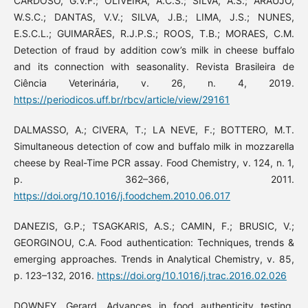
CARDOSO, G.V.F.; OLIVEIRA, A.C.S.; SILVA, A.S.; ARAÚJO,
W.S.C.; DANTAS, V.V.; SILVA, J.B.; LIMA, J.S.; NUNES,
E.S.C.L.; GUIMARÃES, R.J.P.S.; ROOS, T.B.; MORAES, C.M.
Detection of fraud by addition cow’s milk in cheese buffalo
and its connection with seasonality. Revista Brasileira de
Ciência Veterinária, v. 26, n. 4, 2019.
https://periodicos.uff.br/rbcv/article/view/29161
DALMASSO, A.; CIVERA, T.; LA NEVE, F.; BOTTERO, M.T.
Simultaneous detection of cow and buffalo milk in mozzarella
cheese by Real-Time PCR assay. Food Chemistry, v. 124, n. 1,
p. 362–366, 2011.
https://doi.org/10.1016/j.foodchem.2010.06.017
DANEZIS, G.P.; TSAGKARIS, A.S.; CAMIN, F.; BRUSIC, V.;
GEORGINOU, C.A. Food authentication: Techniques, trends &
emerging approaches. Trends in Analytical Chemistry, v. 85,
p. 123–132, 2016.
https://doi.org/10.1016/j.trac.2016.02.026
DOWNEY, Gerard. Advances in food authenticity testing.