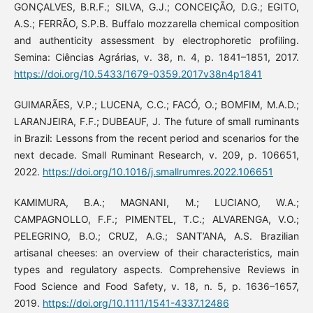
GONÇALVES, B.R.F.; SILVA, G.J.; CONCEIÇÃO, D.G.; EGITO,
A.S.; FERRÃO, S.P.B. Buffalo mozzarella chemical composition
and authenticity assessment by electrophoretic profiling.
Semina: Ciências Agrárias, v. 38, n. 4, p. 1841–1851, 2017.
https://doi.org/10.5433/1679-0359.2017v38n4p1841
GUIMARÃES, V.P.; LUCENA, C.C.; FACÓ, O.; BOMFIM, M.A.D.;
LARANJEIRA, F.F.; DUBEAUF, J. The future of small ruminants
in Brazil: Lessons from the recent period and scenarios for the
next decade. Small Ruminant Research, v. 209, p. 106651,
2022.
https://doi.org/10.1016/j.smallrumres.2022.106651
KAMIMURA, B.A.; MAGNANI, M.; LUCIANO, W.A.;
CAMPAGNOLLO, F.F.; PIMENTEL, T.C.; ALVARENGA, V.O.;
PELEGRINO, B.O.; CRUZ, A.G.; SANT’ANA, A.S. Brazilian
artisanal cheeses: an overview of their characteristics, main
types and regulatory aspects. Comprehensive Reviews in
Food Science and Food Safety, v. 18, n. 5, p. 1636–1657,
2019.
https://doi.org/10.1111/1541-4337.12486