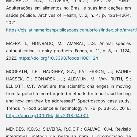
MACHADO, R.A.; OLIVEIRA, L.R.C.; SANTOS, E.M.P.
Adulterações em alimentos no Brasil e suas implicações em
saúde pública. Archives of Health, v. 2, n. 4, p. 1261–1264,
2021.
https://ojs.latinamericanpublicacoes.com.br/ojs/index.php/ah/art
MAFRA, I.; HONRADO, M.; AMARAL, J.S. Animal species
authentication in dairy products. Foods, v. 11, n. 8, p. 1124,
2022.
https://doi.org/10.3390/foods11081124
MCGRATH, T.F.; HAUGHEY, S.A.; PATTERSON, J.; FAUHL-
HASSEK, C.; DONARSKI, J.; ALEWIJN, M.; VAN RUTH, S.;
ELLIOTT, C.T. What are the scientific challenges in moving
from targeted to non-targeted methods for food fraud testing
and how can they be addressed?–Spectroscopy case study.
Trends in Food Science & Technology, v. 76, p. 38–55, 2018.
https://doi.org/10.1016/j.tifs.2018.04.001
MENDES, K.D.S.; SILVEIRA, R.C.C.P.; GALVÃO, C.M. Revisão
integrativa: método de pesquisa para a incorporação de