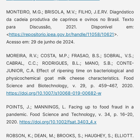
MONTEIRO, M.G.; BRISOLA, M.V.; FILHO, J.E.RV. Diagnóstico
da cadeia produtiva de caprinos e ovinos no Brasil. Texto
para Discussão, 2021. Disponível em:
<
https://repositorio.ipea.gov.br/handle/11058/10621
>.
Acesso em: 29 de junho de 2024.
MOREIRA, R.V.; COSTA, M.P.; FRASAO, B.S.; SOBRAL, V.S.;
CABRAL, C.C.; RODRIGUES, B.L.; MANO, S.B.; CONTE-
JUNIOR, C.A. Effect of ripening time on bacteriological and
physicochemical goat milk cheese characteristics. Food
Science and Biotechnology, v. 29, p. 459–467, 2020.
https://doi.org/10.1007/s10068-019-00682-w
POINTS, J.; MANNINGS, L. Facing up to food fraud in a
pandemic. Food Science and Technology, v. 34, p. 16–20,
2020.
https://doi.org/10.1002/fsat.3403_4.x
ROBSON, K.; DEAN, M.; BROOKS, S.; HAUGHEY, S.; ELLIOTT.