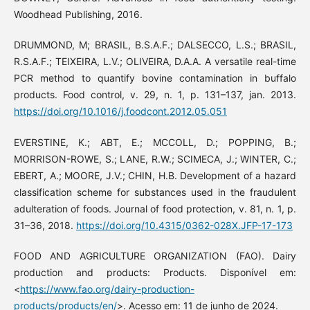
Woodhead Publishing, 2016.
DRUMMOND, M; BRASIL, B.S.A.F.; DALSECCO, L.S.; BRASIL,
R.S.A.F.; TEIXEIRA, L.V.; OLIVEIRA, D.A.A. A versatile real-time
PCR method to quantify bovine contamination in buffalo
products. Food control, v. 29, n. 1, p. 131–137, jan. 2013.
https://doi.org/10.1016/j.foodcont.2012.05.051
EVERSTINE, K.; ABT, E.; MCCOLL, D.; POPPING, B.;
MORRISON-ROWE, S.; LANE, R.W.; SCIMECA, J.; WINTER, C.;
EBERT, A.; MOORE, J.V.; CHIN, H.B. Development of a hazard
classification scheme for substances used in the fraudulent
adulteration of foods. Journal of food protection, v. 81, n. 1, p.
31–36, 2018.
https://doi.org/10.4315/0362-028X.JFP-17-173
FOOD AND AGRICULTURE ORGANIZATION (FAO). Dairy
production and products: Products. Disponível em:
<
https://www.fao.org/dairy-production-
products/products/en/
>. Acesso em: 11 de junho de 2024.