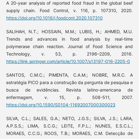
A 20-year analysis of reported food fraud in the global beef
supply chain. Food Control, v. 116, p. 107310, 2020.
https://doi.org/10.1016/j.foodcont.2020.107310
SALIHAH, N.T.; HOSSAIN, M.M.; LUBIS, H.; AHMED, M.U.
Trends and advances in food analysis by real-time
polymerase chain reaction. Journal of Food Science and
Technology, v. 53, p. 2196–2209, 2016.
https://link.springer.com/article/10.1007/s13197-016-2205-0
SANTOS, C.M.C.; PIMENTA, C.A.M.; NOBRE, M.R.C. A
estratégia PICO para a construção da pergunta de pesquisa e
busca de evidências. Revista latino-americana de
enfermagem, v. 15, p. 508-511, 2007.
https://doi.org/10.1590/S0104-11692007000300023
SILVA, C.L.; SALES, G.A.; NETO, J.G.S.; SILVA, J.S.; LARA,
A.P.S.S.; LIMA, S.C.G.; LEITE, F.P.L.; NUNES, E.S.C.L.;
MORAES, C.C.G.; ROOS, T.B.; MORAES, C.M. Detecção de