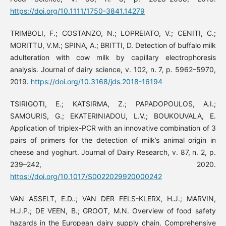
https://doi.org/10.1111/1750-3841.14279
TRIMBOLI, F.; COSTANZO, N.; LOPREIATO, V.; CENITI, C.;
MORITTU, V.M.; SPINA, A.; BRITTI, D. Detection of buffalo milk
adulteration with cow milk by capillary electrophoresis
analysis. Journal of dairy science, v. 102, n. 7, p. 5962–5970,
2019.
https://doi.org/10.3168/jds.2018-16194
TSIRIGOTI, E.; KATSIRMA, Z.; PAPADOPOULOS, A.I.;
SAMOURIS, G.; EKATERINIADOU, L.V.; BOUKOUVALA, E.
Application of triplex-PCR with an innovative combination of 3
pairs of primers for the detection of milk’s animal origin in
cheese and yoghurt. Journal of Dairy Research, v. 87, n. 2, p.
239–242, 2020.
https://doi.org/10.1017/S0022029920000242
VAN ASSELT, E.D..; VAN DER FELS-KLERX, H.J.; MARVIN,
H.J.P.; DE VEEN, B.; GROOT, M.N. Overview of food safety
hazards in the European dairy supply chain. Comprehensive