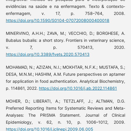
evidências na saúde e na enfermagem. Texto & contexto-
enfermagem, v. 17, p. 758–764, 2008.
https://doi.org/10.1590/S0104-07072008000400018
MINERVINO, A.H.H.; ZAVA, M.; VECCHIO, D.; BORGHESE, A.
Bubalus bubalis: a short story. Frontiers in veterinary science,
v. 7, p. 570413, 2020.
https://doi.org/10.3389/fvets.2020.570413
MOHAMAD, N.; AZIZAN, N.I.; MOKHTAR, N.F.K.; MUSTAFA, S.;
DESA, M.N.M.; HASHIM, A.M. Future perspectives on aptamer
for application in food authentication. Analytical Biochemistry,
p. 114861, 2022.
https://doi.org/10.1016/j.ab.2022.114861
MOHER, D.; LIBERATI, A.; TETZLAFF, J.; ALTMAN, D.G.
Preferred Reporting Items for Systematic Reviews and Meta-
Analyses: The PRISMA Statement. Journal of Clinical
Epidemiology, v. 62, n. 10, p. 1006–1012, 2009.
https://doi.org/10.1016/j.jclinepi.2009.06.005