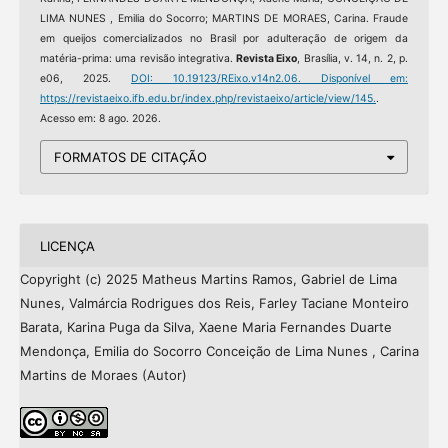
LIMA NUNES , Emilia do Socorro; MARTINS DE MORAES, Carina. Fraude
em queijos comercializados no Brasil por adulteração de origem da
matéria-prima: uma revisão integrativa.
Revista Eixo
, Brasília, v. 14, n. 2, p.
e06, 2025.
DOI: 10.19123/REixo.v14n2.06.
Disponível em:
https://revistaeixo.ifb.edu.br/index.php/revistaeixo/article/view/145.
.
Acesso em: 8 ago. 2026.
FORMATOS DE CITAÇÃO
LICENÇA
Copyright (c) 2025 Matheus Martins Ramos, Gabriel de Lima
Nunes, Valmárcia Rodrigues dos Reis, Farley Taciane Monteiro
Barata, Karina Puga da Silva, Xaene Maria Fernandes Duarte
Mendonça, Emilia do Socorro Conceição de Lima Nunes , Carina
Martins de Moraes (Autor)