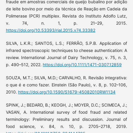
fraude em amostras comerciais de queijo bubalino por adição
de leite bovino por meio da técnica de Reação em Cadeia da
Polimerase (PCR) multiplex. Revista do Instituto Adolfo Lutz,
v. 74, n. 1, p. 21–29, 2015.
https://doi.org/10.53393/rial.2015.v74.33382
SILVA, L.K.R.; SANTOS, L.S.; FERRÃO, S.P.B. Application of
infrared spectroscopic techniques to cheese authentication: A
review. International Journal of Dairy Technology, v. 75, n. 3,
p. 490–512, 2022.
https://doi.org/10.1111/1471-0307.12859
SOUZA, M.T.; SILVA, M.D.; CARVALHO, R. Revisão integrativa:
o que é e como fazer. Einstein (São Paulo), v. 8, p. 102–106,
2010.
https://doi.org/10.1590/S1679-45082010RW1134
SPINK, J.; BEDARD, B.; KEOGH, J.; MOYER, D.C.; SCIMECA, J.;
VASAN, A. International survey of food fraud and related
terminology: Preliminary results and discussion. Journal of
food science, v. 84, n. 10, p. 2705–2718, 2019.