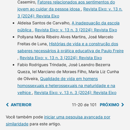
Casemiro,
Fatores relacionados aos sentimentos do
jovem ao cuidar da pessoa idosa
,
Revista Eixo: v. 13 n.
3 (2024): Revista Eixo
Aldeisa Santos de Carvalho,
A inadequação da escola
pública
,
Revista Eixo: v. 13 n. 3 (2024): Revista Eixo
Pollyana Maria Ribeiro Alves Martins, José Marcelo
Freitas de Luna,
Histórias de vida e a construção dos
saberes necessários à prática educativa de Paulo Freire
,
Revista Eixo: v. 13 n. 3 (2024): Revista Eixo
Fabio Rodrigues Trindade, José Leandro Bezerra
Queza, Iel Marciano de Moraes Filho, Maria Liz Cunha
de Oliveira,
Qualidade de vida em homens
homossexuais e heterossexuais na maturidade e na
velhice
,
Revista Eixo: v. 13 n. 3 (2024): Revista Eixo
ANTERIOR
11-20 de 101
PRÓXIMO
Você também pode
iniciar uma pesquisa avançada por
similaridade
para este artigo.