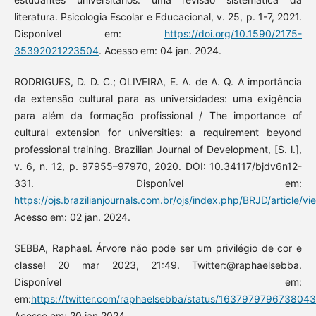
literatura. Psicologia Escolar e Educacional, v. 25, p. 1-7, 2021.
Disponível em:
https://doi.org/10.1590/2175-
35392021223504
. Acesso em: 04 jan. 2024.
RODRIGUES, D. D. C.; OLIVEIRA, E. A. de A. Q. A importância
da extensão cultural para as universidades: uma exigência
para além da formação profissional / The importance of
cultural extension for universities: a requirement beyond
professional training. Brazilian Journal of Development, [S. l.],
v. 6, n. 12, p. 97955–97970, 2020. DOI: 10.34117/bjdv6n12-
331. Disponível em:
https://ojs.brazilianjournals.com.br/ojs/index.php/BRJD/article/v
Acesso em: 02 jan. 2024.
SEBBA, Raphael. Árvore não pode ser um privilégio de cor e
classe! 20 mar 2023, 21:49. Twitter:@raphaelsebba.
Disponível em:
em:
https://twitter.com/raphaelsebba/status/163797979673804
Acesso em: 20 jan 2024.