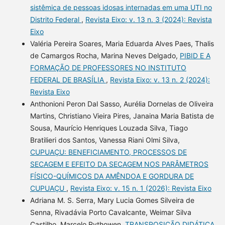
sistêmica de pessoas idosas internadas em uma UTI no
Distrito Federal
,
Revista Eixo: v. 13 n. 3 (2024): Revista
Eixo
Valéria Pereira Soares, Maria Eduarda Alves Paes, Thalis
de Camargos Rocha, Marina Neves Delgado,
PIBID E A
FORMAÇÃO DE PROFESSORES NO INSTITUTO
FEDERAL DE BRASÍLIA
,
Revista Eixo: v. 13 n. 2 (2024):
Revista Eixo
Anthonioni Peron Dal Sasso, Aurélia Dornelas de Oliveira
Martins, Christiano Vieira Pires, Janaina Maria Batista de
Sousa, Maurício Henriques Louzada Silva, Tiago
Bratilieri dos Santos, Vanessa Riani Olmi Silva,
CUPUAÇU: BENEFICIAMENTO, PROCESSOS DE
SECAGEM E EFEITO DA SECAGEM NOS PARÂMETROS
FÍSICO-QUÍMICOS DA AMÊNDOA E GORDURA DE
CUPUAÇU
,
Revista Eixo: v. 15 n. 1 (2026): Revista Eixo
Adriana M. S. Serra, Mary Lucia Gomes Silveira de
Senna, Rivadávia Porto Cavalcante, Weimar Silva
Castilho, Marcelo Rythowen,
TRANSPOSIÇÃO DIDÁTICA