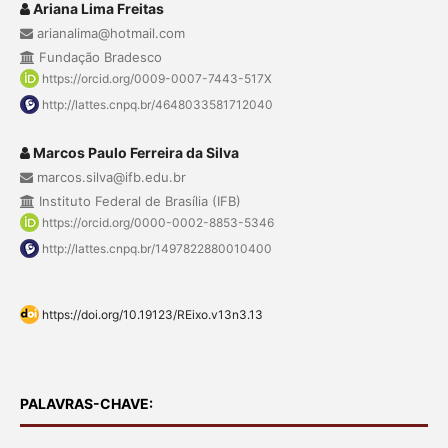
Ariana Lima Freitas
arianalima@hotmail.com
Fundação Bradesco
https://orcid.org/0009-0007-7443-517X
http://lattes.cnpq.br/4648033581712040
Marcos Paulo Ferreira da Silva
marcos.silva@ifb.edu.br
Instituto Federal de Brasília (IFB)
https://orcid.org/0000-0002-8853-5346
http://lattes.cnpq.br/1497822880010400
https://doi.org/10.19123/REixo.v13n3.13
PALAVRAS-CHAVE: