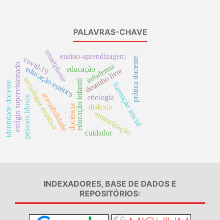
PALAVRAS-CHAVE
smartphone
ensino-aprendizagem
covid-19
prática docente
estágio supervisionado
infodemia
educação estética
educação
desenho livre
tecnologia assistiva
educação infantil
identidade docente
formação inicial
acessibilidade
etiologia
pessoas idosas
dislexia
docência
emancipação
.
cuidador
INDEXADORES, BASE DE DADOS E
REPOSITÓRIOS: