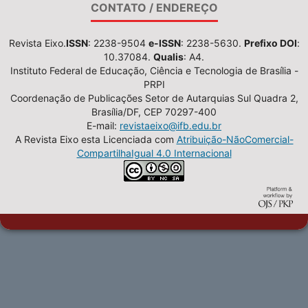
CONTATO / ENDEREÇO
Revista Eixo.
ISSN
: 2238-9504
e-ISSN
: 2238-5630.
Prefixo DOI
:
10.37084.
Qualis
: A4.
Instituto Federal de Educação, Ciência e Tecnologia de Brasília -
PRPI
Coordenação de Publicações Setor de Autarquias Sul Quadra 2,
Brasília/DF, CEP 70297-400
E-mail:
revistaeixo@ifb.edu.br
A Revista Eixo esta Licenciada com
Atribuição-NãoComercial-
CompartilhaIgual 4.0 Internacional