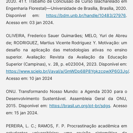
2020. 41 f. Trabalho de Conclusão de Curso (Bacharelado em
Engenharia Florestal)—Universidade de Brasília, Brasília, 2020.
Disponível em:
https://bdm.unb.br/handle/10483/27976
.
Acesso em: 03 jan 2024.
OLIVEIRA, Frederico Sauer Guimarães; MELO, Yuri de Abreu
de; RODRIGUEZ, Martius Vicente Rodriguez Y. Motivação: um
desafio na aplicação das metodologias ativas no ensino
superior. Avaliação: Revista da Avaliação da Educação
Superior (Campinas), v. 28, p. e023004, 2023. Disponível em:
https://www.scielo.br/j/aval/a/GmWDp68P8YgkzcqwXP6G3Jg/
.
Acesso em: 10 jan 2024
ONU. Transformando Nosso Mundo: a Agenda 2030 para o
Desenvolvimento Sustentável. Assembleia Geral da ONU,
2015. Disponível em:
https://brasil.un.org/pt-br/sdgs
. Acesso
em: 15 jan 2024.
PEREIRA, L. C.; RAMOS, F. P. Procrastinação acadêmica em
estudantes universitários: uma revisão sistemática da