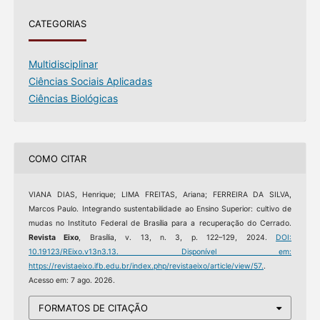
CATEGORIAS
Multidisciplinar
Ciências Sociais Aplicadas
Ciências Biológicas
COMO CITAR
VIANA DIAS, Henrique; LIMA FREITAS, Ariana; FERREIRA DA SILVA,
Marcos Paulo. Integrando sustentabilidade ao Ensino Superior: cultivo de
mudas no Instituto Federal de Brasília para a recuperação do Cerrado.
Revista Eixo
, Brasília, v. 13, n. 3, p. 122–129, 2024.
DOI:
10.19123/REixo.v13n3.13.
Disponível em:
https://revistaeixo.ifb.edu.br/index.php/revistaeixo/article/view/57.
.
Acesso em: 7 ago. 2026.
FORMATOS DE CITAÇÃO