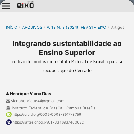
INÍCIO
/
ARQUIVOS
/
V. 13 N. 3 (2024): REVISTA EIXO
/
Artigos
Integrando sustentabilidade ao
Ensino Superior
cultivo de mudas no Instituto Federal de Brasília para a
recuperação do Cerrado
Henrique Viana Dias
vianahenrique44@gmail.com
Instituto Federal de Brasília - Campus Brasília
https://orcid.org/0009-0003-8917-3759
https://lattes.cnpq.br/0173346937400632