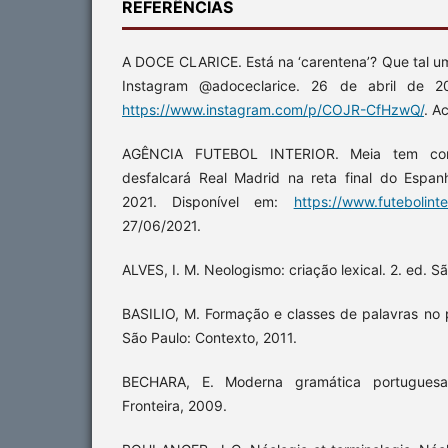
REFERÊNCIAS
A DOCE CLARICE. Está na ‘carentena’? Que tal u
Instagram @adoceclarice. 26 de abril de 202
https://www.instagram.com/p/COJR-CfHzwQ/
. A
AGÊNCIA FUTEBOL INTERIOR. Meia tem con
desfalcará Real Madrid na reta final do Espanhol
2021. Disponível em:
https://www.futebolinte
27/06/2021.
ALVES, I. M. Neologismo: criação lexical. 2. ed. S
BASILIO, M. Formação e classes de palavras no p
São Paulo: Contexto, 2011.
BECHARA, E. Moderna gramática portuguesa
Fronteira, 2009.