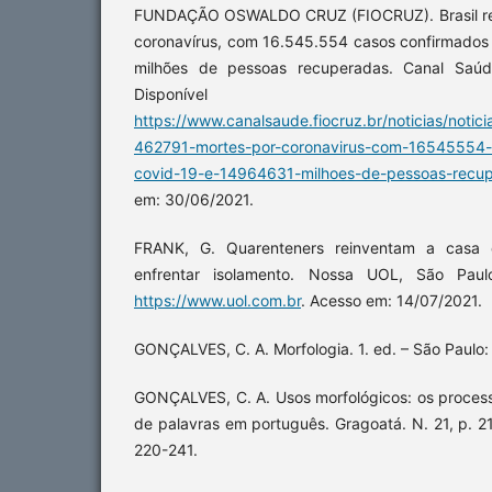
FUNDAÇÃO OSWALDO CRUZ (FIOCRUZ). Brasil reg
coronavírus, com 16.545.554 casos confirmados
milhões de pessoas recuperadas. Canal Saúde
Disponíve
https://www.canalsaude.fiocruz.br/noticias/noticia
462791-mortes-por-coronavirus-com-16545554-
covid-19-e-14964631-milhoes-de-pessoas-recu
em: 30/06/2021.
FRANK, G. Quarenteners reinventam a casa 
enfrentar isolamento. Nossa UOL, São Paul
https://www.uol.com.br
. Acesso em: 14/07/2021.
GONÇALVES, C. A. Morfologia. 1. ed. – São Paulo:
GONÇALVES, C. A. Usos morfológicos: os proces
de palavras em português. Gragoatá. N. 21, p. 21
220-241.