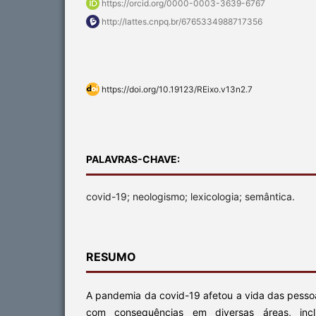
https://orcid.org/0000-0003-3639-6767
http://lattes.cnpq.br/6765334988717356
https://doi.org/10.19123/REixo.v13n2.7
PALAVRAS-CHAVE:
covid-19; neologismo; lexicologia; semântica.
RESUMO
A pandemia da covid-19 afetou a vida das pesso
com consequências em diversas áreas, incl