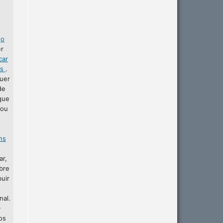
r
o
er
car
as
.
uer
de
que
 ou
ins
ar,
bre
buir
nal.
-
os