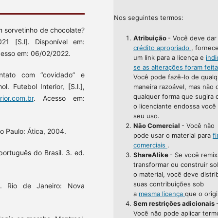
Nos seguintes termos:
m sorvetinho de chocolate?
Atribuição
- Você deve da
1 [S.l]. Disponível em:
crédito apropriado
, fornec
cesso em: 06/02/2022.
um link para a licença e
indi
se as alterações foram feit
tato com “covidado” e
Você pode fazê-lo de qualq
. Futebol Interior, [S.l.],
maneira razoável, mas não 
qualquer forma que sugira 
rior.com.br
. Acesso em:
o licenciante endossa você
seu uso.
Não Comercial
- Você não
ão Paulo: Ática, 2004.
pode usar o material para
f
comerciais
.
ortuguês do Brasil. 3. ed.
ShareAlike
- Se você remix
transformar ou construir so
o material, você deve distri
suas contribuições sob
. Rio de Janeiro: Nova
a
mesma licença
que o origi
Sem restrições adicionais
Você não pode aplicar term