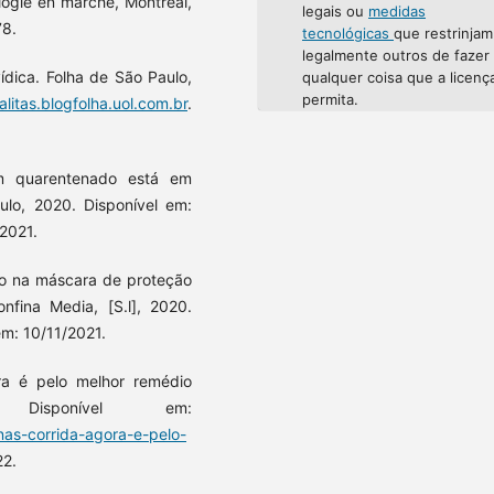
ogie en marche, Montreal,
legais ou
medidas
78.
tecnológicas
que restrinjam
legalmente outros de fazer
ídica. Folha de São Paulo,
qualquer coisa que a licenç
permita.
alitas.blogfolha.uol.com.br
.
m quarentenado está em
ulo, 2020. Disponível em:
2021.
co na máscara de proteção
onfina Media, [S.l], 2020.
em: 10/11/2021.
a é pelo melhor remédio
 Disponível em:
as-corrida-agora-e-pelo-
22.