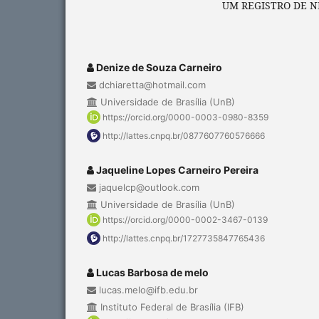
UM REGISTRO DE N
Denize de Souza Carneiro
dchiaretta@hotmail.com
Universidade de Brasília (UnB)
https://orcid.org/0000-0003-0980-8359
http://lattes.cnpq.br/0877607760576666
Jaqueline Lopes Carneiro Pereira
jaquelcp@outlook.com
Universidade de Brasília (UnB)
https://orcid.org/0000-0002-3467-0139
http://lattes.cnpq.br/1727735847765436
Lucas Barbosa de melo
lucas.melo@ifb.edu.br
Instituto Federal de Brasília (IFB)