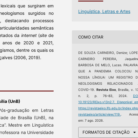
 lexicais que surgiram em
Linguística, Letras e Artes
neologismos surgidos no
, destacando processos
rticularidades semânticas
oletados da
internet
(
site
de
COMO CITAR
s anos de 2020 e 2021,
gismos, dentre os quais os
DE SOUZA CARNEIRO, Denize; LOPE
çalves (2006, 2019).
CARNEIRO PEREIRA, Jaqueline
BARBOSA DE MELO, Lucas. PALAVRA
QUE A PANDEMIA COLOCOU N
NOSSA LÍNGUA: UM REGISTRO D
NEOLOGISMOS RELACIONADOS 
COVID-19.
Revista Eixo
, Brasília, v. 1
n. 2, p. 76–83, 2024.
DO
ília (UnB)
10.19123/REixo.v13n2.7.
Disponível e
https://revistaeixo.ifb.edu.br/index.php
Pós-graduação em Letras
revistaeixo/article/view/119.
. Acess
dade de Brasília (UnB), na
em: 7 ago. 2026.
ca”. Mestre em Linguística
Professora na Universidade
FORMATOS DE CITAÇÃO