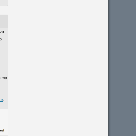
za
o
 uma
se
.