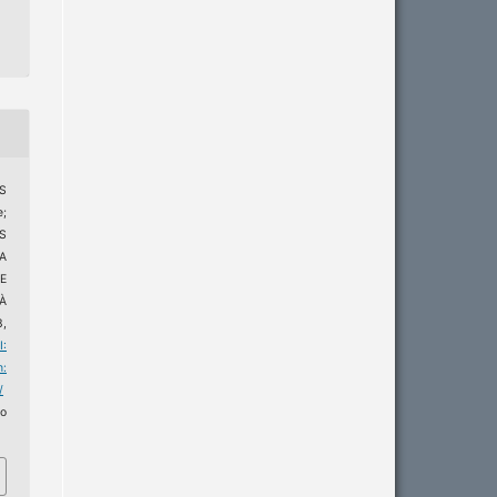
S
;
S
A
E
À
3,
I:
m:
/
o