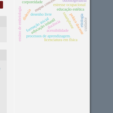
mapas conceituais
odontogeriatria
corporeidade
estresse ocupacional
ensino de embriologia
educação estética
dislexia
smartphone
desenho livre
prática docente
etiologia
formação inicial
cuidador
educação infantil
docência
acessibilidade
.
processos de aprendizagem.
licenciatura em física
o