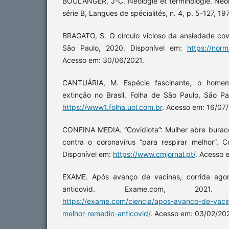
BOULANGER, J-C. Néologie et terminologie. Néol
série B, Langues de spécialités, n. 4, p. 5-127, 19
BRAGATO, S. O círculo vicioso da ansiedade cov
São Paulo, 2020. Disponível em:
https://norm
Acesso em: 30/06/2021.
CANTUÁRIA, M. Espécie fascinante, o home
extinção no Brasil. Folha de São Paulo, São Pa
https://www1.folha.uol.com.br
. Acesso em: 16/07/
CONFINA MEDIA. “Covidiota”: Mulher abre bura
contra o coronavírus “para respirar melhor”. C
Disponível em:
https://www.cmjornal.pt/
. Acesso 
EXAME. Após avanço de vacinas, corrida agor
anticovid. Exame.com, 2021.
https://exame.com/ciencia/apos-avanco-de-vacin
melhor-remedio-anticovid/
. Acesso em: 03/02/20