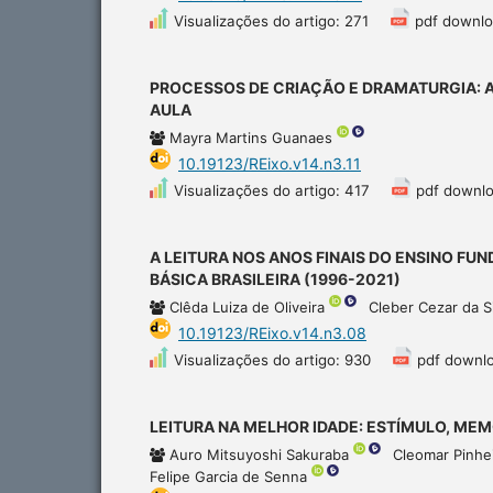
Visualizações do artigo: 271
pdf downlo
PROCESSOS DE CRIAÇÃO E DRAMATURGIA: A 
AULA
Mayra Martins Guanaes
10.19123/REixo.v14.n3.11
Visualizações do artigo: 417
pdf downlo
A LEITURA NOS ANOS FINAIS DO ENSINO F
BÁSICA BRASILEIRA (1996-2021)
Clêda Luiza de Oliveira
Cleber Cezar da S
10.19123/REixo.v14.n3.08
Visualizações do artigo: 930
pdf downl
LEITURA NA MELHOR IDADE: ESTÍMULO, MEM
Auro Mitsuyoshi Sakuraba
Cleomar Pinhe
Felipe Garcia de Senna