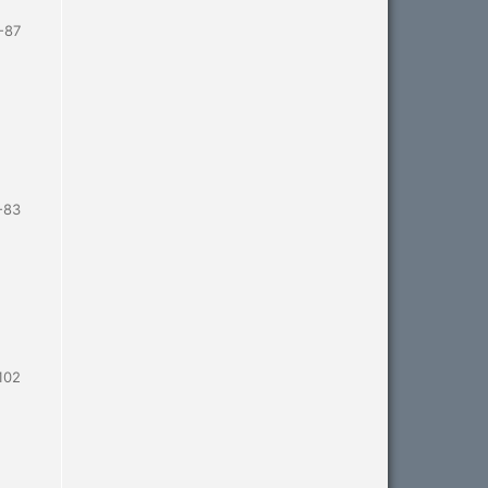
-87
-83
102