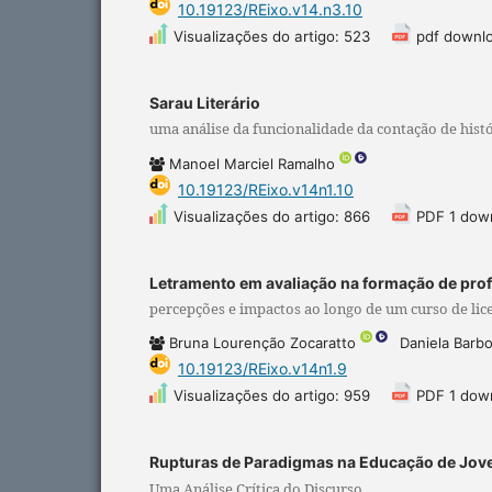
10.19123/REixo.v14.n3.10
Visualizações do artigo: 523
pdf downl
Sarau Literário
uma análise da funcionalidade da contação de histó
Manoel Marciel Ramalho
10.19123/REixo.v14n1.10
Visualizações do artigo: 866
PDF 1 dow
Letramento em avaliação na formação de prof
percepções e impactos ao longo de um curso de lic
Bruna Lourenção Zocaratto
Daniela Barbo
10.19123/REixo.v14n1.9
Visualizações do artigo: 959
PDF 1 dow
Rupturas de Paradigmas na Educação de Joven
Uma Análise Crítica do Discurso