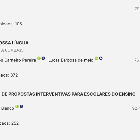
79
nloads: 105
OSSA LÍNGUA
À COVID-19
es Carneiro Pereira
Lucas Barbosa de melo
76
oads: 372
 DE PROPOSTAS INTERVENTIVAS PARA ESCOLARES DO ENSINO
n Blanco
92-
oads: 252