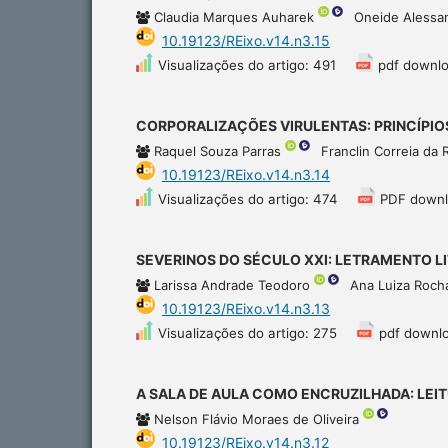
Claudia Marques Auharek
Oneide Alessa
10.19123/REixo.v14.n3.15
Visualizações do artigo: 491
pdf downlo
CORPORALIZAÇÕES VIRULENTAS: PRINCÍPIO
Raquel Souza Parras
Franclin Correia da
10.19123/REixo.v14.n3.14
Visualizações do artigo: 474
PDF downl
SEVERINOS DO SÉCULO XXI: LETRAMENTO LI
Larissa Andrade Teodoro
Ana Luiza Roch
10.19123/REixo.v14.n3.13
Visualizações do artigo: 275
pdf downl
A SALA DE AULA COMO ENCRUZILHADA: LEI
Nelson Flávio Moraes de Oliveira
10.19123/REixo.v14.n3.12