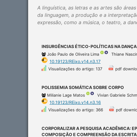
A linguística, as letras e as artes são ár
da linguagem, a produção e a interpretação
expressão, como a música, o teatro, a danç
INSURGÊNCIAS ÉTICO-POLÍTICAS NA DANÇA 
João Paulo de Oliveira Lima
Thiane Nasci
10.19123/REixo.v14.n3.17
Visualizações do artigo: 137
pdf downlo
POLISSEMIA SOMÁTICA SOBRE CORPO
Milianie Lage Matos
Vivian Gabriele Sch
10.19123/REixo.v14.n3.16
Visualizações do artigo: 366
pdf downlo
CORPORALIZAR A PESQUISA ACADÊMICA: 
COMPOSIÇÃO E COMPREENSÃO DA ESCRITA