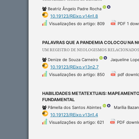
Beatriz Ângelo Padre Rocha
10.19123/REixo.v14n1.8
Visualizações do artigo: 809
PDF 1 dow
PALAVRAS QUE A PANDEMIA COLOCOU NA N
UM REGISTRO DE NEOLOGISMOS RELACIONADOS 
Denize de Souza Carneiro
Jaqueline Lop
10.19123/REixo.v13n2.7
Visualizações do artigo: 850
pdf downl
HABILIDADES METATEXTUAIS: MAPEAMENTO
FUNDAMENTAL
Pâmella dos Santos Abintes
Marília Baza
10.19123/REixo.v13n1.4
Visualizações do artigo: 621
PDF downl