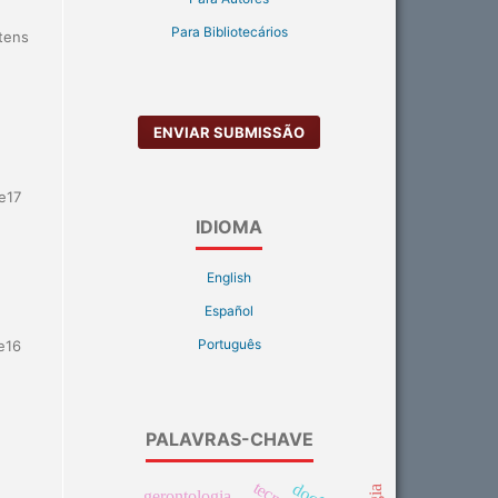
Para Bibliotecários
Itens
ENVIAR SUBMISSÃO
e17
IDIOMA
English
Español
Português
e16
PALAVRAS-CHAVE
gerontologia