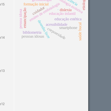
tecnologia assistiva
docência
etiologia
ensino de embriologia
formação inicial
e15
cuidador
.
emancipação
dislexia
pessoa idosa
educação infantil
educação estética
desenho livre
saúde bucal
acessibilidade
smartphone
corporeidade
bibliometria
pessoas idosas
e14
e13
e12