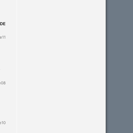
 DE
e11
O
e08
e10