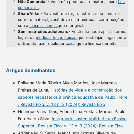
Não Comercial
- Você não pode usar o material para
fins
comerciais
.
ShareAlike
- Se você remixar, transformar ou construir
sobre o material, você deve distribuir suas contribuições
sob a
mesma licença
que o original.
Sem restrições adicionais
- Você não pode aplicar termos
legais ou
medidas tecnológicas
que restrinjam legalmente
outros de fazer qualquer coisa que a licença permita.
Artigos Semelhantes
Pollyana Maria Ribeiro Alves Martins, José Marcelo
Freitas de Luna,
Histórias de vida e a construção dos
saberes necessários à prática educativa de Paulo Freire
,
Revista Eixo: v. 13 n. 3 (2024): Revista Eixo
Henrique Viana Dias, Ariana Lima Freitas, Marcos Paulo
Ferreira da Silva,
Integrando sustentabilidade ao Ensino
Superior
,
Revista Eixo: v. 13 n. 3 (2024): Revista Eixo
Adriana M. S. Serra, Mary Lucia Gomes Silveira de