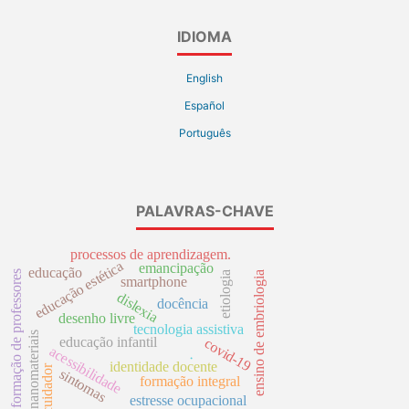
IDIOMA
English
Español
Português
PALAVRAS-CHAVE
processos de aprendizagem.
educação estética
emancipação
educação
formação de professores
ensino de embriologia
etiologia
smartphone
dislexia
docência
desenho livre
tecnologia assistiva
nanomateriais
educação infantil
covid-19
acessibilidade
.
identidade docente
cuidador
sintomas
formação integral
estresse ocupacional