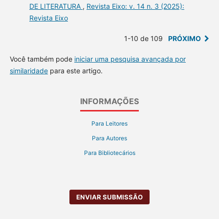
DE LITERATURA
,
Revista Eixo: v. 14 n. 3 (2025):
Revista Eixo
1-10 de 109
PRÓXIMO
Você também pode
iniciar uma pesquisa avançada por
similaridade
para este artigo.
INFORMAÇÕES
Para Leitores
Para Autores
Para Bibliotecários
ENVIAR SUBMISSÃO