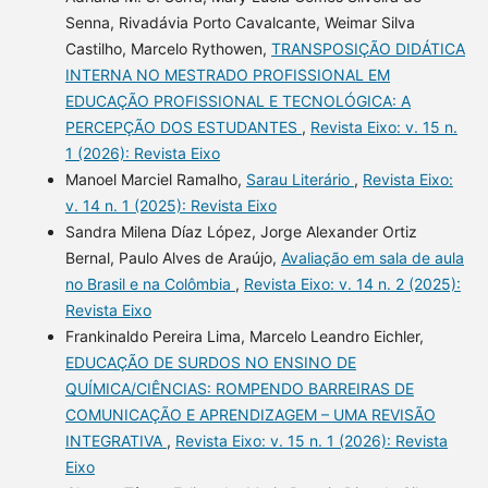
Senna, Rivadávia Porto Cavalcante, Weimar Silva
Castilho, Marcelo Rythowen,
TRANSPOSIÇÃO DIDÁTICA
INTERNA NO MESTRADO PROFISSIONAL EM
EDUCAÇÃO PROFISSIONAL E TECNOLÓGICA: A
PERCEPÇÃO DOS ESTUDANTES
,
Revista Eixo: v. 15 n.
1 (2026): Revista Eixo
Manoel Marciel Ramalho,
Sarau Literário
,
Revista Eixo:
v. 14 n. 1 (2025): Revista Eixo
Sandra Milena Díaz López, Jorge Alexander Ortiz
Bernal, Paulo Alves de Araújo,
Avaliação em sala de aula
no Brasil e na Colômbia
,
Revista Eixo: v. 14 n. 2 (2025):
Revista Eixo
Frankinaldo Pereira Lima, Marcelo Leandro Eichler,
EDUCAÇÃO DE SURDOS NO ENSINO DE
QUÍMICA/CIÊNCIAS: ROMPENDO BARREIRAS DE
COMUNICAÇÃO E APRENDIZAGEM – UMA REVISÃO
INTEGRATIVA
,
Revista Eixo: v. 15 n. 1 (2026): Revista
Eixo