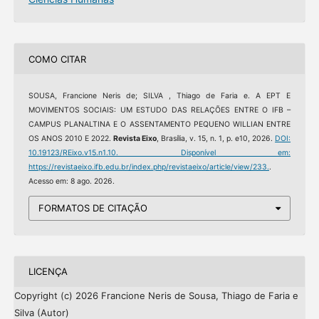
COMO CITAR
SOUSA, Francione Neris de; SILVA , Thiago de Faria e. A EPT E
MOVIMENTOS SOCIAIS: UM ESTUDO DAS RELAÇÕES ENTRE O IFB –
CAMPUS PLANALTINA E O ASSENTAMENTO PEQUENO WILLIAN ENTRE
OS ANOS 2010 E 2022.
Revista Eixo
, Brasília, v. 15, n. 1, p. e10, 2026.
DOI:
10.19123/REixo.v15.n1.10.
Disponível em:
https://revistaeixo.ifb.edu.br/index.php/revistaeixo/article/view/233.
.
Acesso em: 8 ago. 2026.
FORMATOS DE CITAÇÃO
LICENÇA
Copyright (c) 2026 Francione Neris de Sousa, Thiago de Faria e
Silva (Autor)