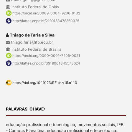
Instituto Federal do Goiás
https://orcid.org/0009-0004-9206-9132
http://lattes.cnpq.br/2199183478860325
Thiago de Faria e Silva
thiago.faria@ifb.edu.br
Instituto Federal de Brasília
https://orcid.org/0000-0001-7205-0021
http://lattes.cnpq.br/3919001345573624
https://doi.org/10.19123/REixo.v15.n1.10
PALAVRAS-CHAVE:
educação profissional e tecnológica, movimentos sociais, IFB
- Campus Planaltina, educação profissional e tecnológica;