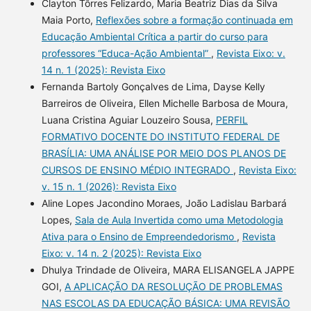
Clayton Tôrres Felizardo, Maria Beatriz Dias da Silva
Maia Porto,
Reflexões sobre a formação continuada em
Educação Ambiental Crítica a partir do curso para
professores “Educa-Ação Ambiental”
,
Revista Eixo: v.
14 n. 1 (2025): Revista Eixo
Fernanda Bartoly Gonçalves de Lima, Dayse Kelly
Barreiros de Oliveira, Ellen Michelle Barbosa de Moura,
Luana Cristina Aguiar Louzeiro Sousa,
PERFIL
FORMATIVO DOCENTE DO INSTITUTO FEDERAL DE
BRASÍLIA: UMA ANÁLISE POR MEIO DOS PLANOS DE
CURSOS DE ENSINO MÉDIO INTEGRADO
,
Revista Eixo:
v. 15 n. 1 (2026): Revista Eixo
Aline Lopes Jacondino Moraes, João Ladislau Barbará
Lopes,
Sala de Aula Invertida como uma Metodologia
Ativa para o Ensino de Empreendedorismo
,
Revista
Eixo: v. 14 n. 2 (2025): Revista Eixo
Dhulya Trindade de Oliveira, MARA ELISANGELA JAPPE
GOI,
A APLICAÇÃO DA RESOLUÇÃO DE PROBLEMAS
NAS ESCOLAS DA EDUCAÇÃO BÁSICA: UMA REVISÃO