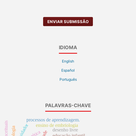
ENVIAR SUBMISSÃO
IDIOMA
English
Español
Português
PALAVRAS-CHAVE
processos de aprendizagem.
cuidador
ensino de embriologia
etiologia
desenho livre
educação infantil