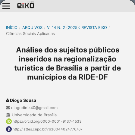
INÍCIO
/
ARQUIVOS
/
V. 14 N. 2 (2025): REVISTA EIXO
/
Ciências Sociais Aplicadas
Análise dos sujeitos públicos
inseridos na regionalização
turística de Brasília a partir de
municípios da RIDE-DF
Diogo Sousa
diogodiniz40@gmail.com
Universidade de Brasília
https://orcid.org/0000-0001-9137-1533
http://lattes.cnpq.br/7630044024776767