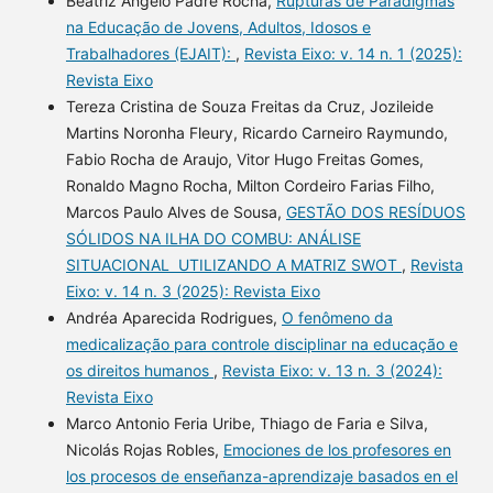
Beatriz Ângelo Padre Rocha,
Rupturas de Paradigmas
na Educação de Jovens, Adultos, Idosos e
Trabalhadores (EJAIT):
,
Revista Eixo: v. 14 n. 1 (2025):
Revista Eixo
Tereza Cristina de Souza Freitas da Cruz, Jozileide
Martins Noronha Fleury, Ricardo Carneiro Raymundo,
Fabio Rocha de Araujo, Vitor Hugo Freitas Gomes,
Ronaldo Magno Rocha, Milton Cordeiro Farias Filho,
Marcos Paulo Alves de Sousa,
GESTÃO DOS RESÍDUOS
SÓLIDOS NA ILHA DO COMBU: ANÁLISE
SITUACIONAL UTILIZANDO A MATRIZ SWOT
,
Revista
Eixo: v. 14 n. 3 (2025): Revista Eixo
Andréa Aparecida Rodrigues,
O fenômeno da
medicalização para controle disciplinar na educação e
os direitos humanos
,
Revista Eixo: v. 13 n. 3 (2024):
Revista Eixo
Marco Antonio Feria Uribe, Thiago de Faria e Silva,
Nicolás Rojas Robles,
Emociones de los profesores en
los procesos de enseñanza-aprendizaje basados en el