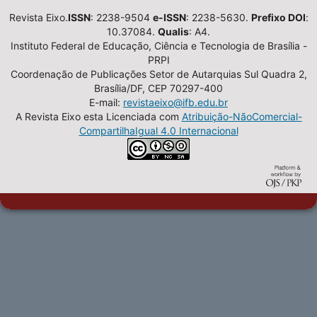
Revista Eixo.
ISSN
: 2238-9504
e-ISSN
: 2238-5630.
Prefixo DOI
:
10.37084.
Qualis
: A4.
Instituto Federal de Educação, Ciência e Tecnologia de Brasília -
PRPI
Coordenação de Publicações Setor de Autarquias Sul Quadra 2,
Brasília/DF, CEP 70297-400
E-mail:
revistaeixo@ifb.edu.br
A Revista Eixo esta Licenciada com
Atribuição-NãoComercial-
CompartilhaIgual 4.0 Internacional