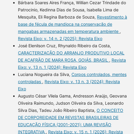
Bárbara Soares Aires França, Willian Cezar Trindade do
Patrocinio, Kedinna Dias de Sousa, Isabella Lima de
Mesquita, Eli Regina Barboza de Souza,
Revestimento à
base de fécula de mandioca na conservação de
mangabas armazenadas em temperatura ambiente
,
Revista Eixo: v. 14 n. 2 (2025): Revista Eixo
José Elenilson Cruz, Rhynaldo Ribeiro da Costa,
CARACTERIZAÇÃO DO ARRANJO PRODUTIVO LOCAL
DE AÇAFRÃO DE MARA ROSA, GOIÁS, BRASIL
,
Revista
Eixo: v. 13 n. 1 (2024): Revista Eixo
Luciana Nogueira da Silva,
Corpos controlados, mentes
controladas
,
Revista Eixo: v. 13 n. 3 (2024): Revista
Eixo
Augusto César Vilela Gama, Andresson Araújo, Geovana
Oliveira Raimundo, Judson Oliveira da Silva, Leonardo
Silva Dias, Tadeu João Ribeiro Baptista,
O CONCEITO
DE CORPOREIDADE EM REVISTAS BRASILEIRAS DE
EDUCAÇÃO FÍSICA (2001-2021): UMA REVISÃO
INTEGRATIVA
,
Revista Eixo: v. 15 n. 1 (2026): Revista