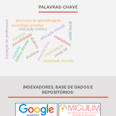
PALAVRAS-CHAVE
processos de aprendizagem.
formação de professores
saúde bucal
educação infantil
tecnologia assistiva
educação estética
.
sintomas
acessibilidade
smartphone
dislexia
prática docente
desenho livre
emancipação
cuidador
covid-19
docência
identidade docente
INDEXADORES, BASE DE DADOS E
REPOSITÓRIOS: