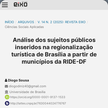
INÍCIO
/
ARQUIVOS
/
V. 14 N. 2 (2025): REVISTA EIXO
/
Ciências Sociais Aplicadas
Análise dos sujeitos públicos
inseridos na regionalização
turística de Brasília a partir de
municípios da RIDE-DF
Diogo Sousa
diogodiniz40@gmail.com
Universidade de Brasília
https://orcid.org/0000-0001-9137-1533
http://lattes.cnpq.br/7630044024776767