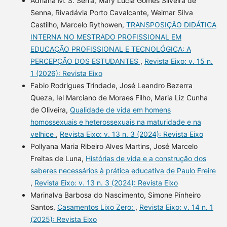
Adriana M. S. Serra, Mary Lucia Gomes Silveira de
Senna, Rivadávia Porto Cavalcante, Weimar Silva
Castilho, Marcelo Rythowen,
TRANSPOSIÇÃO DIDÁTICA
INTERNA NO MESTRADO PROFISSIONAL EM
EDUCAÇÃO PROFISSIONAL E TECNOLÓGICA: A
PERCEPÇÃO DOS ESTUDANTES
,
Revista Eixo: v. 15 n.
1 (2026): Revista Eixo
Fabio Rodrigues Trindade, José Leandro Bezerra
Queza, Iel Marciano de Moraes Filho, Maria Liz Cunha
de Oliveira,
Qualidade de vida em homens
homossexuais e heterossexuais na maturidade e na
velhice
,
Revista Eixo: v. 13 n. 3 (2024): Revista Eixo
Pollyana Maria Ribeiro Alves Martins, José Marcelo
Freitas de Luna,
Histórias de vida e a construção dos
saberes necessários à prática educativa de Paulo Freire
,
Revista Eixo: v. 13 n. 3 (2024): Revista Eixo
Marinalva Barbosa do Nascimento, Simone Pinheiro
Santos,
Casamentos Lixo Zero:
,
Revista Eixo: v. 14 n. 1
(2025): Revista Eixo