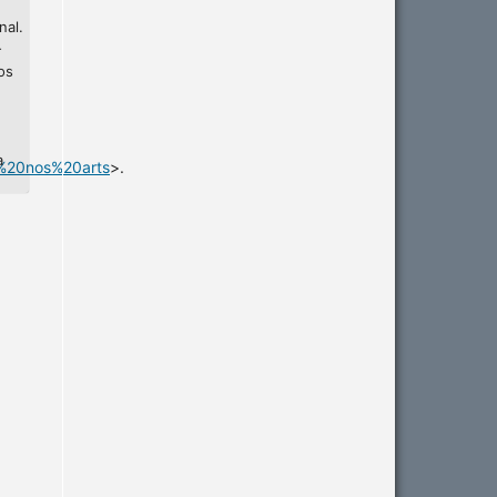
nal.
-
os
a
%20nos%20arts
>.