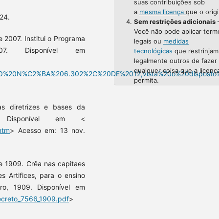
suas contribuições sob
a
mesma licença
que o origi
24.
Sem restrições adicionais
Você não pode aplicar term
 2007. Institui o Programa
legais ou
medidas
 2007. Disponível em
tecnológicas
que restrinjam
legalmente outros de fazer
qualquer coisa que a licenç
ETO%20N%C2%BA%206.302%2C%20DE%2012,vista%20o%20disposto
permita.
s diretrizes e bases da
6. Disponível em <
htm
> Acesso em: 13 nov.
e 1909. Crêa nas capitaes
 Artifices, para o ensino
eiro, 1909. Disponível em
decreto_7566_1909.pdf
>