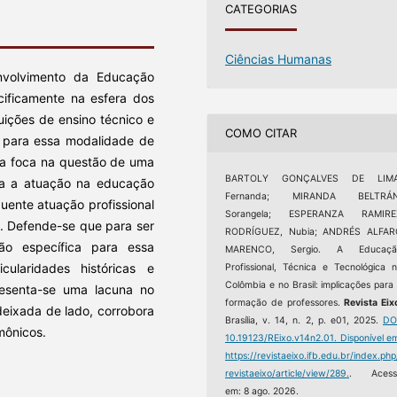
CATEGORIAS
Ciências Humanas
volvimento da Educação
ecificamente na esfera dos
tuições de ensino técnico e
COMO CITAR
s para essa modalidade de
ica foca na questão de uma
BARTOLY GONÇALVES DE LIMA
ra a atuação na educação
Fernanda; MIRANDA BELTRÁN
quente atuação profissional
Sorangela; ESPERANZA RAMIRE
. Defende-se que para ser
RODRÍGUEZ, Nubia; ANDRÉS ALFAR
o específica para essa
MARENCO, Sergio. A Educaçã
ularidades históricas e
Profissional, Técnica e Tecnológica 
Colômbia e no Brasil: implicações para
presenta-se uma lacuna no
formação de professores.
Revista Eix
eixada de lado, corrobora
Brasília, v. 14, n. 2, p. e01, 2025.
DO
mônicos.
10.19123/REixo.v14n2.01.
Disponível e
https://revistaeixo.ifb.edu.br/index.php
revistaeixo/article/view/289.
. Acess
em: 8 ago. 2026.