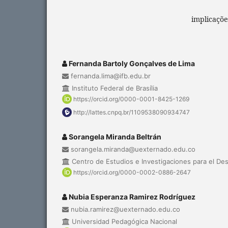
implicaçõe
Fernanda Bartoly Gonçalves de Lima
fernanda.lima@ifb.edu.br
Instituto Federal de Brasília
https://orcid.org/0000-0001-8425-1269
http://lattes.cnpq.br/1109538090934747
Sorangela Miranda Beltrán
sorangela.miranda@uexternado.edu.co
Centro de Estudios e Investigaciones para el Des
https://orcid.org/0000-0002-0886-2647
Nubia Esperanza Ramirez Rodríguez
nubia.ramirez@uexternado.edu.co
Universidad Pedagógica Nacional