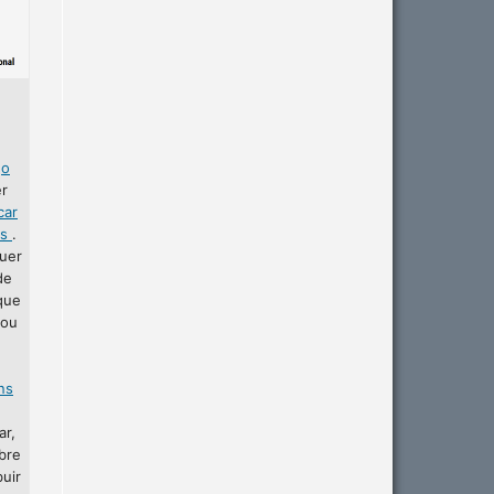
r
o
er
car
as
.
uer
de
que
 ou
ins
ar,
bre
buir