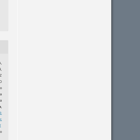
,
,
Z
O
o
na
 a
o
,
I:
m:
/
o