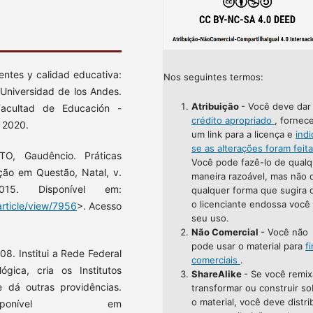
ntes y calidad educativa:
Nos seguintes termos:
 Universidad de los Andes.
Atribuição
- Você deve da
Facultad de Educación -
crédito apropriado
, fornec
, 2020.
um link para a licença e
indi
se as alterações foram feit
O, Gaudêncio. Práticas
Você pode fazê-lo de qualq
ção em Questão, Natal, v.
maneira razoável, mas não 
15. Disponível em:
qualquer forma que sugira 
o licenciante endossa você
rticle/view/7956
>. Acesso
seu uso.
Não Comercial
- Você não
pode usar o material para
f
8. Institui a Rede Federal
comerciais
.
ógica, cria os Institutos
ShareAlike
- Se você remix
e dá outras providências.
transformar ou construir so
o material, você deve distri
sponível em