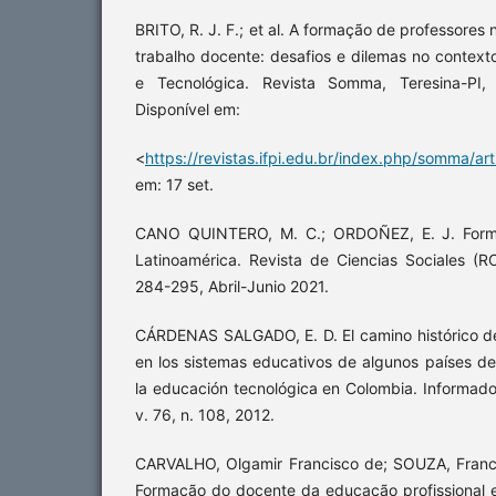
BRITO, R. J. F.; et al. A formação de professores 
trabalho docente: desafios e dilemas no context
e Tecnológica. Revista Somma, Teresina-PI,
Disponível em:
<
https://revistas.ifpi.edu.br/index.php/somma/ar
em: 17 set.
CANO QUINTERO, M. C.; ORDOÑEZ, E. J. Forma
Latinoamérica. Revista de Ciencias Sociales (RC
284-295, Abril-Junio 2021.
CÁRDENAS SALGADO, E. D. El camino histórico de
en los sistemas educativos de algunos países de
la educación tecnológica en Colombia. Informado
v. 76, n. 108, 2012.
CARVALHO, Olgamir Francisco de; SOUZA, Franc
Formação do docente da educação profissional e