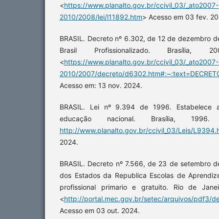
<
https://www.planalto.gov.br/ccivil_03/_ato2007-
2010/2008/lei/l11892.htm
> Acesso em 03 fev. 20
BRASIL. Decreto nº 6.302, de 12 de dezembro de
Brasil Profissionalizado. Brasília,
<
https://www.planalto.gov.br/ccivil_03/_ato2007-
2010/2007/decreto/d6302.htm#:~:text=DECR
Acesso em: 13 nov. 2024.
BRASIL. Lei nº 9.394 de 1996. Estabelece a
educação nacional. Brasília, 199
http://www.planalto.gov.br/ccivil_03/Leis/L9394.
2024.
BRASIL. Decreto nº 7.566, de 23 de setembro d
dos Estados da Republica Escolas de Aprendizes
profissional primario e gratuito. Rio de Jan
<
http://portal.mec.gov.br/setec/arquivos/pdf3/
Acesso em 03 out. 2024.