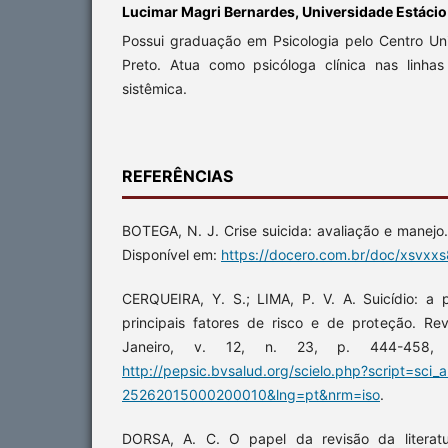
Lucimar Magri Bernardes, Universidade Estácio 
Possui graduação em Psicologia pelo Centro Univ
Preto. Atua como psicóloga clínica nas linhas
sistêmica.
REFERÊNCIAS
BOTEGA, N. J. Crise suicida: avaliação e manejo
Disponível em:
https://docero.com.br/doc/xsvxxs
CERQUEIRA, Y. S.; LIMA, P. V. A. Suicídio: a 
principais fatores de risco e de proteção. Re
Janeiro, v. 12, n. 23, p. 444-458, 
http://pepsic.bvsalud.org/scielo.php?script=sci_
25262015000200010&lng=pt&nrm=iso
.
DORSA, A. C. O papel da revisão da literatu