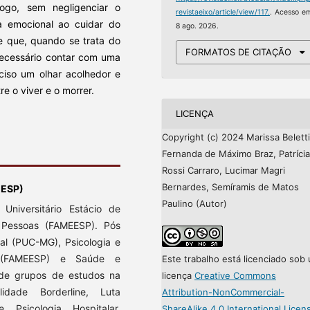
ogo, sem negligenciar o
revistaeixo/article/view/117.
. Acesso e
 emocional ao cuidar do
8 ago. 2026.
e que, quando se trata do
FORMATOS DE CITAÇÃO
 necessário contar com uma
eciso um olhar acolhedor e
e o viver e o morrer.
LICENÇA
Copyright (c) 2024 Marissa Beletti
Fernanda de Máximo Braz, Patrícia
Rossi Carraro, Lucimar Magri
Bernardes, Semíramis de Matos
EESP)
Paulino (Autor)
Universitário Estácio de
 Pessoas (FAMEESP). Pós
l (PUC-MG), Psicologia e
a (FAMEESP) e Saúde e
Este trabalho está licenciado sob
 de grupos de estudos na
licença
Creative Commons
idade Borderline, Luta
Attribution-NonCommercial-
 Psicologia Hospitalar.
ShareAlike 4.0 International Licen