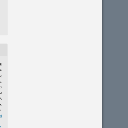
E
a
;
.
O
M
A
o
,
4.
el
/