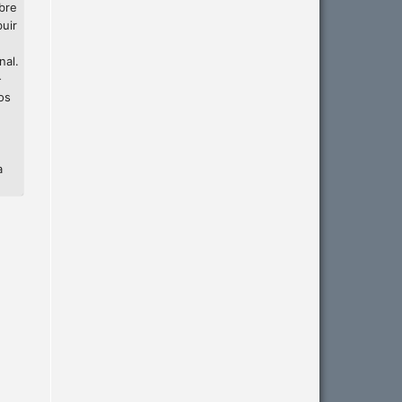
bre
buir
nal.
-
os
a