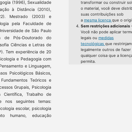
agogia (1996), Sexualidade
transformar ou construir so
o material, você deve distri
ção à Distância (2010),
suas contribuições sob
22). Mestrado (2003) e
a
mesma licença
que o origi
logia pela Faculdade de
Sem restrições adicionais
 Universidade de São Paulo
Você não pode aplicar term
ma de Pós-Doutorado do
legais ou
medidas
tecnológicas
que restrinjam
sofia Ciências e Letras de
legalmente outros de fazer
P). Tem experiência de 20
qualquer coisa que a licenç
sicologia e Pedagogia com
permita.
, Pensamento e Linguagem,
sos Psicológicos Básicos,
 Fundamentos Teóricos e
cessos Grupais, Psicologia
 Científica, Trabalho de
e nos seguintes temas:
ologia escolar, psicologia
mento humano, educação