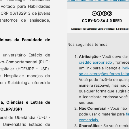
voltado para Habilidades
ica CRP 06/182913 de jovens
nstornos de ansiedade,
ínicas da Faculdade de
Nos seguintes termos:
universitário Estácio de
Atribuição
- Você deve da
tivo-Comportamental (PUC-
crédito apropriado
, fornec
um link para a licença e
indi
spitalar (HCFMRP - USP).
se as alterações foram feit
a Hospitalar: manejos da
Você pode fazê-lo de qualq
 em Suicidologia oferecido
maneira razoável, mas não 
qualquer forma que sugira 
o licenciante endossa você
ia, Ciências e Letras de
seu uso.
Não Comercial
- Você não
FFCLRP/USP)
pode usar o material para
f
eral de Uberlândia (UFU -
comerciais
.
niversitário Estácio de
ShareAlike
- Se você remix