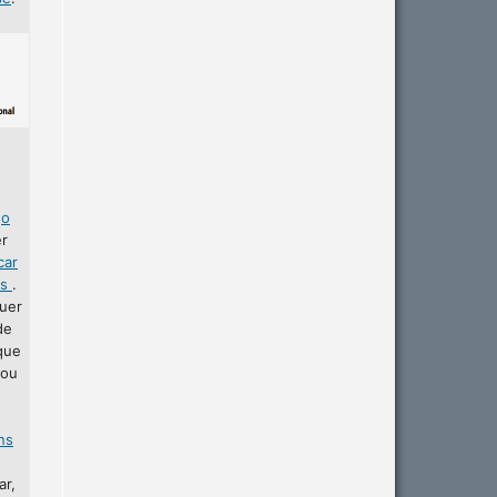
r
o
er
car
as
.
uer
de
que
 ou
ins
ar,