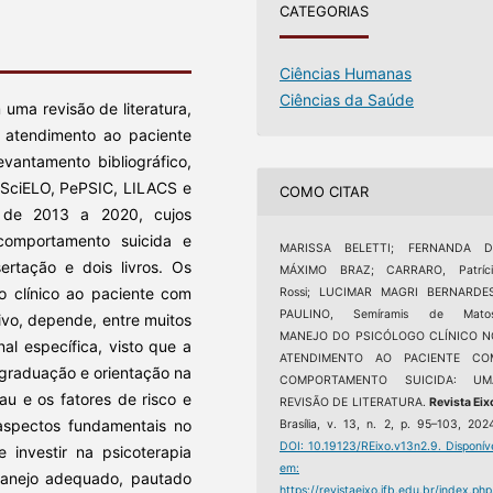
CATEGORIAS
Ciências Humanas
Ciências da Saúde
uma revisão de literatura,
 atendimento ao paciente
vantamento bibliográfico,
 SciELO, PePSIC, LILACS e
COMO CITAR
 de 2013 a 2020, cujos
, comportamento suicida e
MARISSA BELETTI; FERNANDA D
sertação e dois livros. Os
MÁXIMO BRAZ; CARRARO, Patríci
o clínico ao paciente com
Rossi; LUCIMAR MAGRI BERNARDES
PAULINO, Semíramis de Matos
ivo, depende, entre muitos
MANEJO DO PSICÓLOGO CLÍNICO N
nal específica, visto que a
ATENDIMENTO AO PACIENTE CO
 graduação e orientação na
COMPORTAMENTO SUICIDA: UM
rau e os fatores de risco e
REVISÃO DE LITERATURA.
Revista Eix
aspectos fundamentais no
Brasília, v. 13, n. 2, p. 95–103, 202
DOI: 10.19123/REixo.v13n2.9.
Disponív
 investir na psicoterapia
em:
 manejo adequado, pautado
https://revistaeixo.ifb.edu.br/index.php