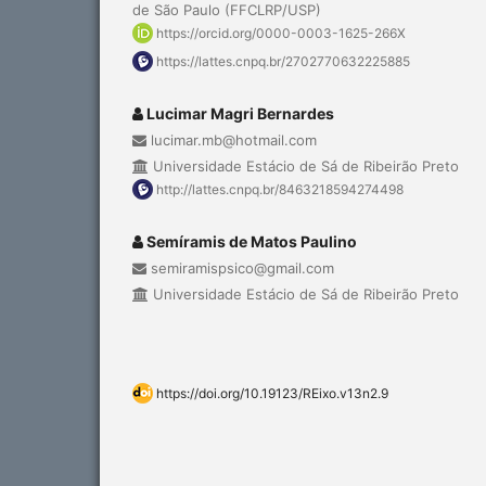
de São Paulo (FFCLRP/USP)
https://orcid.org/0000-0003-1625-266X
https://lattes.cnpq.br/2702770632225885
Lucimar Magri Bernardes
lucimar.mb@hotmail.com
Universidade Estácio de Sá de Ribeirão Preto
http://lattes.cnpq.br/8463218594274498
Semíramis de Matos Paulino
semiramispsico@gmail.com
Universidade Estácio de Sá de Ribeirão Preto
https://doi.org/10.19123/REixo.v13n2.9