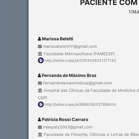
PACIENTE COM
UMA
Marissa Beletti
marissabeletti11@gmail.com
Faculdade Metropolitana (FAMEESP)
http://lattes.cnpq.br/3304428331217142
Fernanda de Máximo Braz
fernandedemaximobraz@gmail.com
Hospital das Clínicas da Faculdade de Medicina 
USP)
http://lattes.cnpq.br/9584090027856414
Patrícia Rossi Carraro
maepaty2003@gmail.com
Faculdade de Filosofia, Ciências e Letras de Ribe