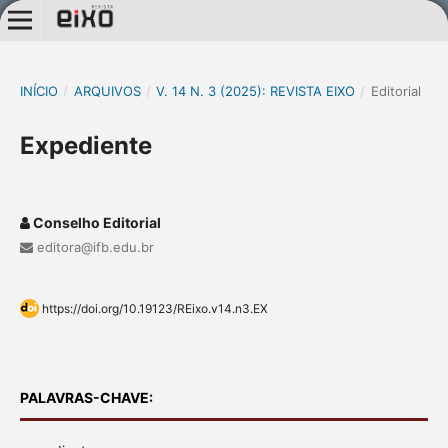
INÍCIO
/
ARQUIVOS
/
V. 14 N. 3 (2025): REVISTA EIXO
/
Editorial
Expediente
Conselho Editorial
editora@ifb.edu.br
https://doi.org/10.19123/REixo.v14.n3.EX
PALAVRAS-CHAVE: