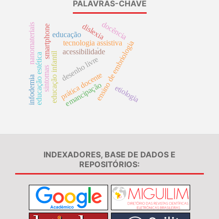
PALAVRAS-CHAVE
docência
nanomateriais
dislexia
smartphone
educação
tecnologia assistiva
ensino de embriologia
.
acessibilidade
educação infantil
educação estética
desenho livre
sintomas
prática docente
infodemia
emancipação
etiologia
INDEXADORES, BASE DE DADOS E
REPOSITÓRIOS: