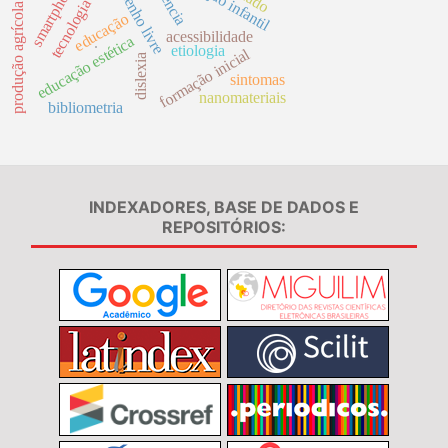
tecnologia assistiva
desenho livre
smartphone
produção agrícola
educação
acessibilidade
educação estética
etiologia
.
formação inicial
dislexia
sintomas
nanomateriais
bibliometria
INDEXADORES, BASE DE DADOS E
REPOSITÓRIOS: