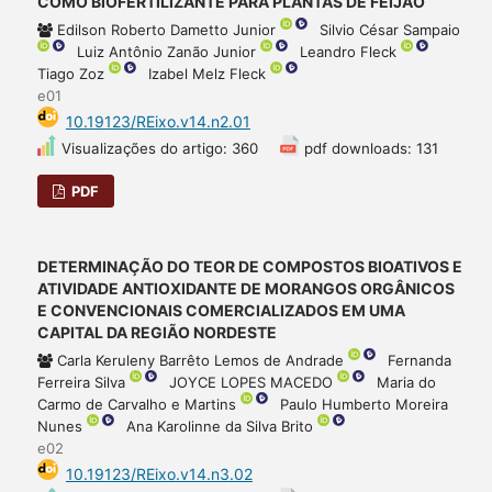
COMO BIOFERTILIZANTE PARA PLANTAS DE FEIJÃO
Edilson Roberto Dametto Junior
Silvio César Sampaio
Luiz Antônio Zanão Junior
Leandro Fleck
Tiago Zoz
Izabel Melz Fleck
e01
10.19123/REixo.v14.n2.01
Visualizações do artigo: 360
pdf downloads: 131
PDF
DETERMINAÇÃO DO TEOR DE COMPOSTOS BIOATIVOS E
ATIVIDADE ANTIOXIDANTE DE MORANGOS ORGÂNICOS
E CONVENCIONAIS COMERCIALIZADOS EM UMA
CAPITAL DA REGIÃO NORDESTE
Carla Keruleny Barrêto Lemos de Andrade
Fernanda
Ferreira Silva
JOYCE LOPES MACEDO
Maria do
Carmo de Carvalho e Martins
Paulo Humberto Moreira
Nunes
Ana Karolinne da Silva Brito
e02
10.19123/REixo.v14.n3.02