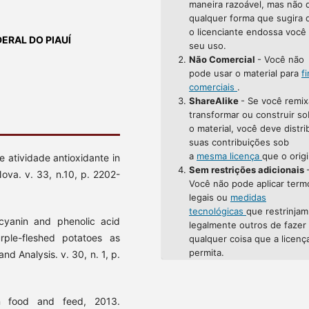
maneira razoável, mas não 
qualquer forma que sugira 
o licenciante endossa você
EDERAL DO PIAUÍ
seu uso.
Não Comercial
- Você não
pode usar o material para
f
comerciais
.
ShareAlike
- Se você remix
transformar ou construir so
o material, você deve distri
suas contribuições sob
a
mesma licença
que o origi
 atividade antioxidante in
Sem restrições adicionais
ova. v. 33, n.10, p. 2202-
Você não pode aplicar term
legais ou
medidas
tecnológicas
que restrinjam
ocyanin and phenolic acid
legalmente outros de fazer
urple-fleshed potatoes as
qualquer coisa que a licenç
permita.
nd Analysis. v. 30, n. 1, p.
n food and feed, 2013.