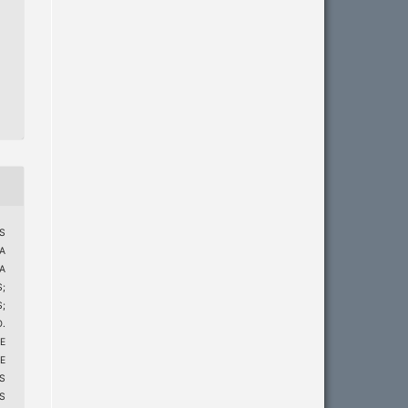
S
A
A
;
;
.
E
E
S
S