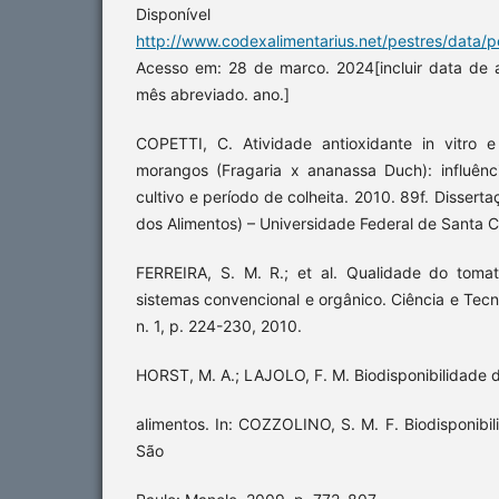
Disponíve
http://www.codexalimentarius.net/pestres/data/pe
Acesso em: 28 de marco. 2024[incluir data de 
mês abreviado. ano.]
COPETTI, C. Atividade antioxidante in vitro 
morangos (Fragaria x ananassa Duch): influênci
cultivo e período de colheita. 2010. 89f. Disser
dos Alimentos) – Universidade Federal de Santa C
FERREIRA, S. M. R.; et al. Qualidade do toma
sistemas convencional e orgânico. Ciência e Tecn
n. 1, p. 224-230, 2010.
HORST, M. A.; LAJOLO, F. M. Biodisponibilidade 
alimentos. In: COZZOLINO, S. M. F. Biodisponibil
São