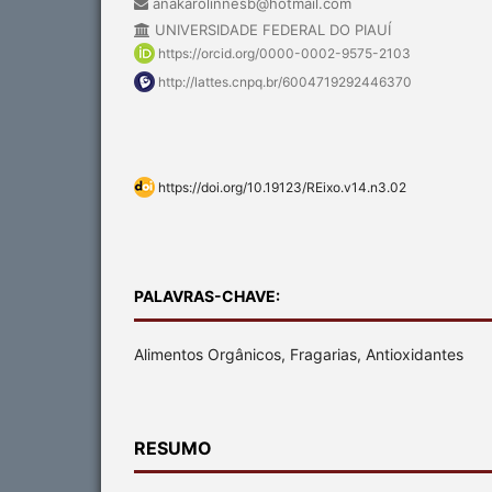
anakarolinnesb@hotmail.com
UNIVERSIDADE FEDERAL DO PIAUÍ
https://orcid.org/0000-0002-9575-2103
http://lattes.cnpq.br/6004719292446370
https://doi.org/10.19123/REixo.v14.n3.02
PALAVRAS-CHAVE:
Alimentos Orgânicos, Fragarias, Antioxidantes
RESUMO