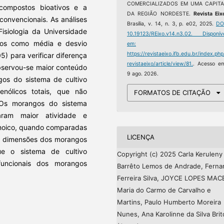
COMERCIALIZADOS EM UMA CAPITA
 compostos bioativos e a
DA REGIÃO NORDESTE.
Revista Eix
convencionais. As análises
Brasília, v. 14, n. 3, p. e02, 2025.
DO
Fisiologia da Universidade
10.19123/REixo.v14.n3.02.
Disponíve
ssos como média e desvio
em:
https://revistaeixo.ifb.edu.br/index.php
05) para verificar diferença
revistaeixo/article/view/81.
. Acesso e
Observou-se maior conteúdo
9 ago. 2026.
gos do sistema de cultivo
nólicos totais, que não
FORMATOS DE CITAÇÃO
. Os morangos do sistema
aram maior atividade e
tanoico, quando comparadas
LICENÇA
de dimensões dos morangos
ue o sistema de cultivo
Copyright (c) 2025 Carla Keruleny
e funcionais dos morangos
Barrêto Lemos de Andrade, Ferna
Ferreira Silva, JOYCE LOPES MAC
Maria do Carmo de Carvalho e
Martins, Paulo Humberto Moreira
Nunes, Ana Karolinne da Silva Brit