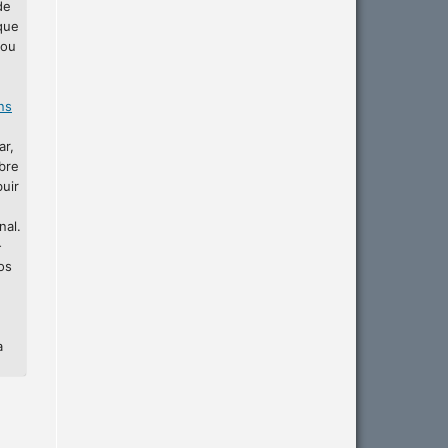
de
que
 ou
ins
ar,
bre
buir
nal.
-
os
a