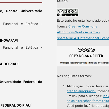
(Autor)
, Centro Universitário
Este trabalho está licenciado sob
ca Funcional e Estética -
licença
Creative Commons
Attribution-NonCommercial-
ShareAlike 4.0 International Licen
UNINOVAFAPI
ca Funcional e Estética -
L DO PIAUÍ
Nos seguintes termos:
niversidade Federal do
Atribuição
- Você deve da
crédito apropriado
, fornec
um link para a licença e
indi
se as alterações foram feit
 FEDERAL DO PIAUÍ
Você pode fazê-lo de qualq