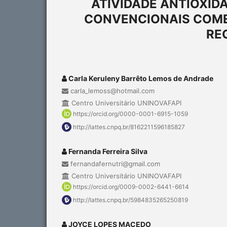
ATIVIDADE ANTIOXID
CONVENCIONAIS COME
RE
Carla Keruleny Barrêto Lemos de Andrade
carla_lemoss@hotmail.com
Centro Universitário UNINOVAFAPI
https://orcid.org/0000-0001-6915-1059
http://lattes.cnpq.br/8162211596185827
Fernanda Ferreira Silva
fernandafernutri@gmail.com
Centro Universitário UNINOVAFAPI
https://orcid.org/0009-0002-6441-6614
http://lattes.cnpq.br/5984835265250819
JOYCE LOPES MACEDO