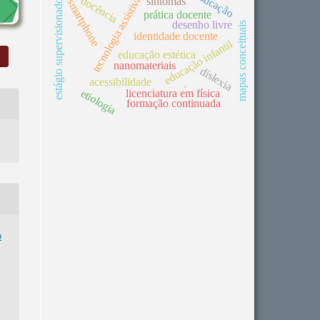
educação
tecnologia assistiva
docência
sintomas
smartphone
estágio supervisionado
prática docente
desenho livre
mapas conceituais
identidade docente
educação infantil
educação estética
nanomateriais
dislexia
acessibilidade
.
etiologia
licenciatura em física
formação continuada
o