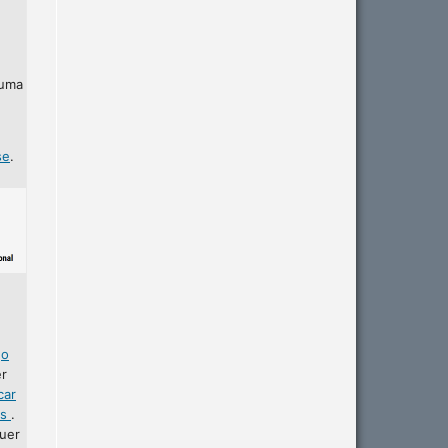
 uma
se
.
r
o
er
car
as
.
uer