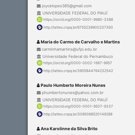
joycelopes385@gmail.com
UNIVERSIDADE FEDERAL DO PIAUÍ
https://orcid.org/0000-0001-9980-3388
http://lattes.cnpq.br/6755238900237393
Maria do Carmo de Carvalho e Martins
carminhamartins@ufpi.edu.br
Universidade Federal do Pernambuco
https://orcid.org/0000-0002-1667-9957
http://lattes.cnpq.br/3855844764232542
Paulo Humberto Moreira Nunes
phumbertonunes@yahoo.com.br
UNIVERSIDADE FEDERAL DO PIAUÍ
https://orcid.org/0000-0001-9507-9337
http://lattes.cnpq.br/3089368520149288
Ana Karolinne da Silva Brito