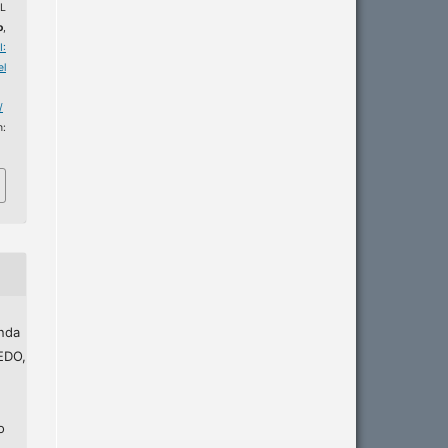
L
o
,
I:
l
/
m:
nda
EDO,
o