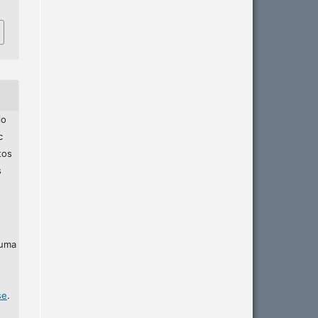
io
c
tos
s
 uma
se
.