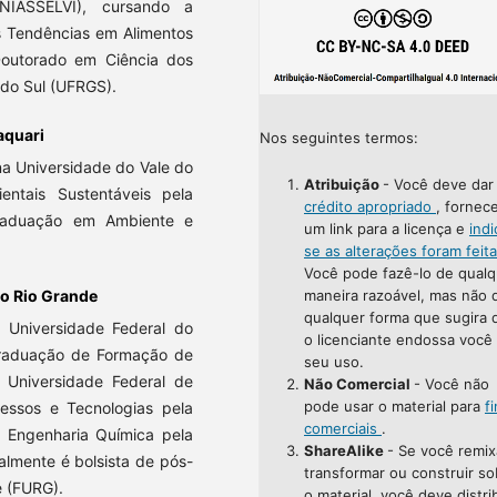
IASSELVI), cursando a
s Tendências em Alimentos
 Doutorado em Ciência dos
 do Sul (UFRGS).
aquari
Nos seguintes termos:
na Universidade do Vale do
Atribuição
- Você deve da
entais Sustentáveis pela
crédito apropriado
, fornec
raduação em Ambiente e
um link para a licença e
indi
se as alterações foram feit
Você pode fazê-lo de qualq
do Rio Grande
maneira razoável, mas não 
qualquer forma que sugira 
 Universidade Federal do
o licenciante endossa você
raduação de Formação de
seu uso.
a Universidade Federal de
Não Comercial
- Você não
pode usar o material para
f
essos e Tecnologias pela
comerciais
.
 Engenharia Química pela
ShareAlike
- Se você remix
almente é bolsista de pós-
transformar ou construir so
e (FURG).
o material, você deve distri