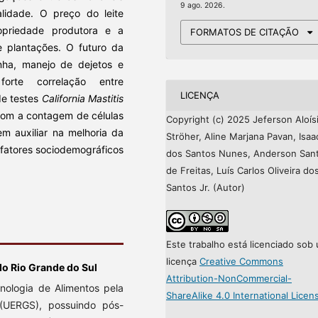
9 ago. 2026.
lidade. O preço do leite
ropriedade produtora e a
FORMATOS DE CITAÇÃO
 plantações. O futuro da
nha, manejo de dejetos e
orte correlação entre
LICENÇA
de testes
California Mastitis
com a contagem de células
Copyright (c) 2025 Jeferson Aloís
em auxiliar na melhoria da
Ströher, Aline Marjana Pavan, Isaa
s fatores sociodemográficos
dos Santos Nunes, Anderson San
de Freitas, Luís Carlos Oliveira do
Santos Jr. (Autor)
Este trabalho está licenciado sob
licença
Creative Commons
do Rio Grande do Sul
Attribution-NonCommercial-
nologia de Alimentos pela
ShareAlike 4.0 International Licen
(UERGS), possuindo pós-