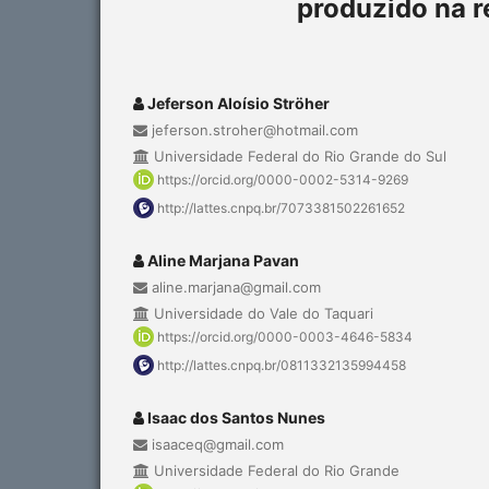
produzido na r
Jeferson Aloísio Ströher
jeferson.stroher@hotmail.com
Universidade Federal do Rio Grande do Sul
https://orcid.org/0000-0002-5314-9269
http://lattes.cnpq.br/7073381502261652
Aline Marjana Pavan
aline.marjana@gmail.com
Universidade do Vale do Taquari
https://orcid.org/0000-0003-4646-5834
http://lattes.cnpq.br/0811332135994458
Isaac dos Santos Nunes
isaaceq@gmail.com
Universidade Federal do Rio Grande