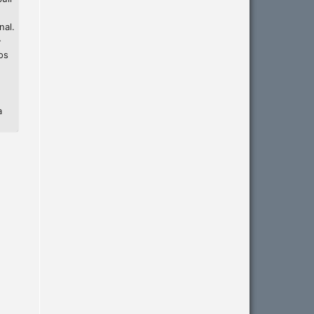
nal.
-
os
a