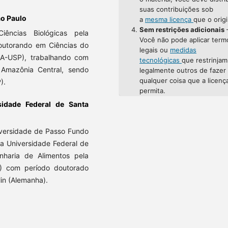
suas contribuições sob
ão Paulo
a
mesma licença
que o origi
Sem restrições adicionais
ências Biológicas pela
Você não pode aplicar term
outorando em Ciências do
legais ou
medidas
NA-USP), trabalhando com
tecnológicas
que restrinjam
Amazônia Central, sendo
legalmente outros de fazer
qualquer coisa que a licenç
).
permita.
sidade Federal de Santa
iversidade de Passo Fundo
a Universidade Federal de
haria de Alimentos pela
C) com período doutorado
lin (Alemanha).