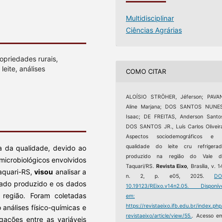
Multidisciplinar
Ciências Agrárias
opriedades rurais,
leite, análises
COMO CITAR
ALOÍSIO STRÖHER, Jéferson; PAVAN
Aline Marjana; DOS SANTOS NUNES
Isaac; DE FREITAS, Anderson Santo
DOS SANTOS JR., Luís Carlos Oliveir
Aspectos sociodemográficos e 
qualidade do leite cru refrigera
ia da qualidade, devido ao
produzido na região do Vale d
microbiológicos envolvidos
Taquari/RS.
Revista Eixo
, Brasília, v. 1
Taquari-RS,
visou
analisar a
n. 2, p. e05, 2025.
DO
erado produzido e os dados
10.19123/REixo.v14n2.05.
Disponíve
 região. Foram coletadas
em:
https://revistaeixo.ifb.edu.br/index.php
 análises físico-químicas e
revistaeixo/article/view/55.
. Acesso e
igações entre as variáveis