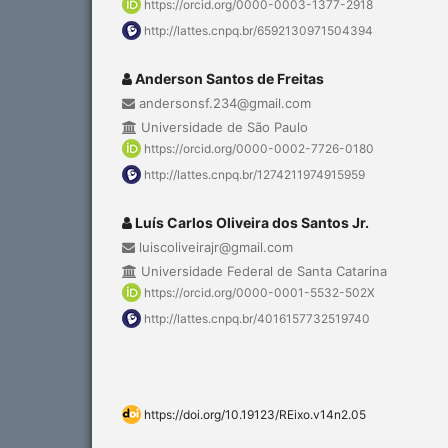
https://orcid.org/0000-0003-1377-2918
http://lattes.cnpq.br/6592130971504394
Anderson Santos de Freitas
andersonsf.234@gmail.com
Universidade de São Paulo
https://orcid.org/0000-0002-7726-0180
http://lattes.cnpq.br/1274211974915959
Luís Carlos Oliveira dos Santos Jr.
luiscoliveirajr@gmail.com
Universidade Federal de Santa Catarina
https://orcid.org/0000-0001-5532-502X
http://lattes.cnpq.br/4016157732519740
https://doi.org/10.19123/REixo.v14n2.05