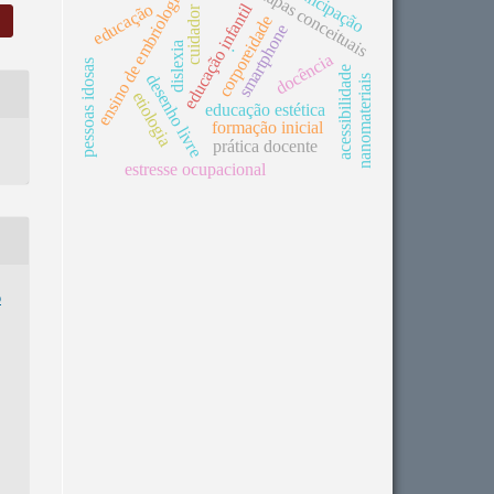
emancipação
mapas conceituais
ensino de embriologia
educação infantil
educação
cuidador
corporeidade
smartphone
dislexia
.
docência
pessoas idosas
acessibilidade
desenho livre
nanomateriais
etiologia
educação estética
formação inicial
prática docente
estresse ocupacional
o