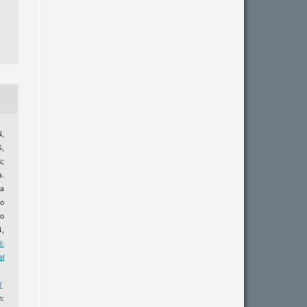
,
,
s;
a.
a
do
o
4,
I:
l
/
m: