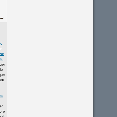
r
o
er
car
as
.
uer
de
que
 ou
ins
ar,
bre
buir