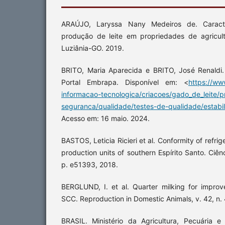
ARAÚJO, Laryssa Nany Medeiros de. Caract
produção de leite em propriedades de agricult
Luziânia-GO. 2019.
BRITO, Maria Aparecida e BRITO, José Renaldi. 
Portal Embrapa. Disponível em: <
https://ww
informacao-tecnologica/criacoes/gado_de_leite/
seguranca/qualidade/testes-de-qualidade/estabil
Acesso em: 16 maio. 2024.
BASTOS, Leticia Ricieri et al. Conformity of refri
production units of southern Espírito Santo. Ciênc
p. e51393, 2018.
BERGLUND, I. et al. Quarter milking for improv
SCC. Reproduction in Domestic Animals, v. 42, n. 
BRASIL. Ministério da Agricultura, Pecuária e