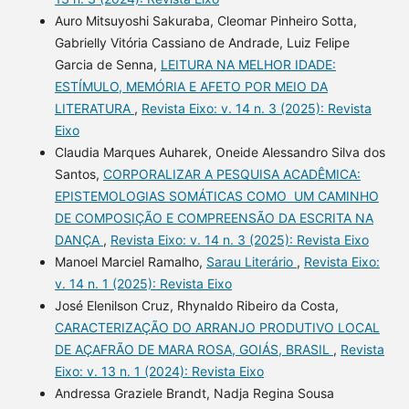
Auro Mitsuyoshi Sakuraba, Cleomar Pinheiro Sotta,
Gabrielly Vitória Cassiano de Andrade, Luiz Felipe
Garcia de Senna,
LEITURA NA MELHOR IDADE:
ESTÍMULO, MEMÓRIA E AFETO POR MEIO DA
LITERATURA
,
Revista Eixo: v. 14 n. 3 (2025): Revista
Eixo
Claudia Marques Auharek, Oneide Alessandro Silva dos
Santos,
CORPORALIZAR A PESQUISA ACADÊMICA:
EPISTEMOLOGIAS SOMÁTICAS COMO UM CAMINHO
DE COMPOSIÇÃO E COMPREENSÃO DA ESCRITA NA
DANÇA
,
Revista Eixo: v. 14 n. 3 (2025): Revista Eixo
Manoel Marciel Ramalho,
Sarau Literário
,
Revista Eixo:
v. 14 n. 1 (2025): Revista Eixo
José Elenilson Cruz, Rhynaldo Ribeiro da Costa,
CARACTERIZAÇÃO DO ARRANJO PRODUTIVO LOCAL
DE AÇAFRÃO DE MARA ROSA, GOIÁS, BRASIL
,
Revista
Eixo: v. 13 n. 1 (2024): Revista Eixo
Andressa Graziele Brandt, Nadja Regina Sousa