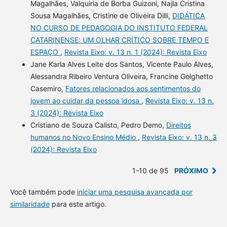
Magalhães, Valquiria de Borba Guizoni, Najla Cristina
Sousa Magalhães, Cristine de Oliveira Dilli,
DIDÁTICA
NO CURSO DE PEDAGOGIA DO INSTITUTO FEDERAL
CATARINENSE: UM OLHAR CRÍTICO SOBRE TEMPO E
ESPAÇO
,
Revista Eixo: v. 13 n. 1 (2024): Revista Eixo
Jane Karla Alves Leite dos Santos, Vicente Paulo Alves,
Alessandra Ribeiro Ventura Oliveira, Francine Golghetto
Casemiro,
Fatores relacionados aos sentimentos do
jovem ao cuidar da pessoa idosa
,
Revista Eixo: v. 13 n.
3 (2024): Revista Eixo
Cristiano de Souza Calisto, Pedro Demo,
Direitos
humanos no Novo Ensino Médio
,
Revista Eixo: v. 13 n. 3
(2024): Revista Eixo
1-10 de 95
PRÓXIMO
Você também pode
iniciar uma pesquisa avançada por
similaridade
para este artigo.