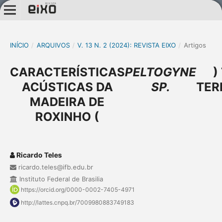
INÍCIO
/
ARQUIVOS
/
V. 13 N. 2 (2024): REVISTA EIXO
/
Artigos
CARACTERÍSTICAS
PELTOGYNE
)
ACÚSTICAS DA
SP.
TER
MADEIRA DE
ROXINHO (
Ricardo Teles
ricardo.teles@ifb.edu.br
Instituto Federal de Brasilia
https://orcid.org/0000-0002-7405-4971
http://lattes.cnpq.br/7009980883749183