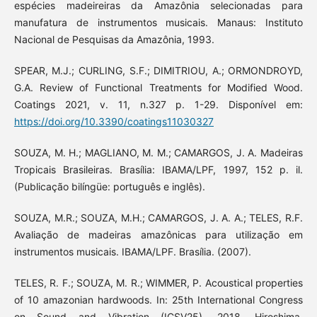
espécies madeireiras da Amazônia selecionadas para
manufatura de instrumentos musicais. Manaus: Instituto
Nacional de Pesquisas da Amazônia, 1993.
SPEAR, M.J.; CURLING, S.F.; DIMITRIOU, A.; ORMONDROYD,
G.A. Review of Functional Treatments for Modified Wood.
Coatings 2021, v. 11, n.327 p. 1-29. Disponível em:
https://doi.org/10.3390/coatings11030327
SOUZA, M. H.; MAGLIANO, M. M.; CAMARGOS, J. A. Madeiras
Tropicais Brasileiras. Brasília: IBAMA/LPF, 1997, 152 p. il.
(Publicação bilíngüe: português e inglês).
SOUZA, M.R.; SOUZA, M.H.; CAMARGOS, J. A. A.; TELES, R.F.
Avaliação de madeiras amazônicas para utilização em
instrumentos musicais. IBAMA/LPF. Brasília. (2007).
TELES, R. F.; SOUZA, M. R.; WIMMER, P. Acoustical properties
of 10 amazonian hardwoods. In: 25th International Congress
on Sound and Vibration (ICSV25), 2018, Hiroshima.