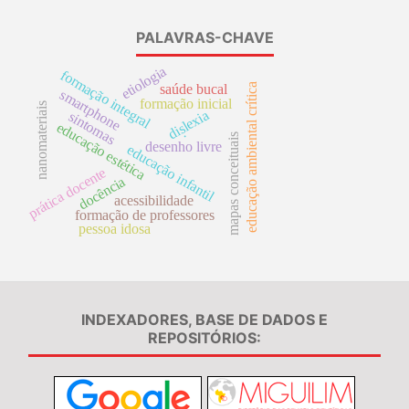
PALAVRAS-CHAVE
etiologia
formação integral
saúde bucal
educação ambiental crítica
smartphone
formação inicial
nanomateriais
dislexia
sintomas
educação estética
.
mapas conceituais
desenho livre
educação infantil
prática docente
docência
acessibilidade
formação de professores
pessoa idosa
INDEXADORES, BASE DE DADOS E
REPOSITÓRIOS: